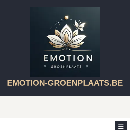
Skip
to
content
Skip
to
content
EMOTION-GROENPLAATS.BE
O