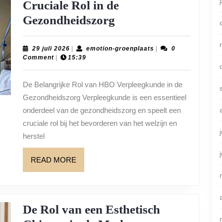
Cruciale Rol in de
HBO
Gezondheidszorg
Verpleegkunde:
Een
29
emotion-
29 juli 2026
|
emotion-groenplaats
|
0
juli
groenplaats
Comment
|
15:39
Cruciale
2026
Rol
De Belangrijke Rol van HBO Verpleegkunde in de
in
Gezondheidszorg Verpleegkunde is een essentieel
de
onderdeel van de gezondheidszorg en speelt een
Gezondheidszorg
cruciale rol bij het bevorderen van het welzijn en
herstel
READ
READ MORE
MORE
De Rol van een Esthetisch