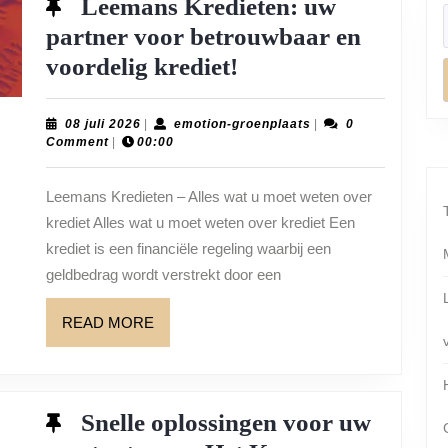
Leemans Kredieten: uw
partner voor betrouwbaar en
Leemans
voordelig krediet!
Kredieten:
uw
08
emotion-
08 juli 2026
|
emotion-groenplaats
|
0
juli
groenplaats
Comment
|
00:00
partner
2026
voor
Leemans Kredieten – Alles wat u moet weten over
betrouwbaar
krediet Alles wat u moet weten over krediet Een
en
krediet is een financiële regeling waarbij een
voordelig
geldbedrag wordt verstrekt door een
krediet!
READ
READ MORE
MORE
Snelle oplossingen voor uw