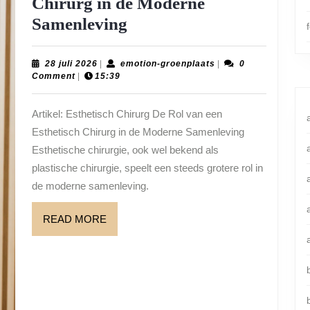
Chirurg in de Moderne
De
Samenleving
Rol
van
28
emotion-
28 juli 2026
|
emotion-groenplaats
|
0
juli
groenplaats
Comment
|
15:39
een
2026
Esthetisch
Artikel: Esthetisch Chirurg De Rol van een
Chirurg
Esthetisch Chirurg in de Moderne Samenleving
in
Esthetische chirurgie, ook wel bekend als
de
plastische chirurgie, speelt een steeds grotere rol in
de moderne samenleving.
Moderne
Samenleving
READ
READ MORE
MORE