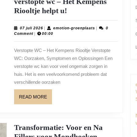
verstopte wc – Het Kempens
Snelle
Riooltje helpt u!
oplossingen
voor
07
emotion-
07 juli 2026
|
emotion-groenplaats
|
0
juli
groenplaats
Comment
|
00:00
uw
2026
verstopte
Verstopte WC – Het Kempens Riooltje Verstopte
wc
WC: Oorzaken, Symptomen en Oplossingen Een
–
verstopte wc kan voor veel ongemak zorgen in
Het
huis. Het is een veelvoorkomend probleem dat
verschillende oorzaken
Kempens
Riooltje
READ
READ MORE
helpt
MORE
u!
Transformatie: Voor en Na
Transformat
Fillers voor Mondhoeken