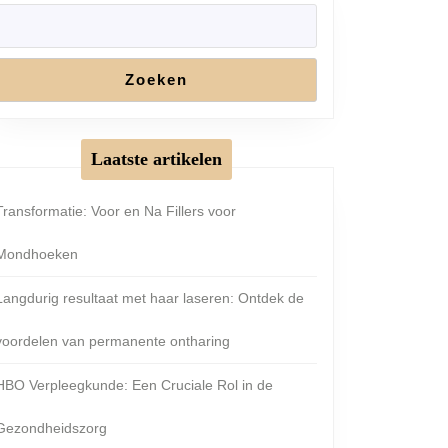
Zoeken
Laatste artikelen
Transformatie: Voor en Na Fillers voor
Mondhoeken
Langdurig resultaat met haar laseren: Ontdek de
voordelen van permanente ontharing
HBO Verpleegkunde: Een Cruciale Rol in de
Gezondheidszorg