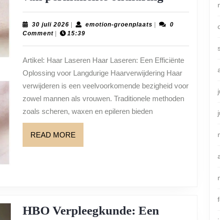
resultaat
met
30
emotion-
30 juli 2026
|
emotion-groenplaats
|
0
juli
groenplaats
Comment
|
15:39
haar
2026
laseren:
Artikel: Haar Laseren Haar Laseren: Een Efficiënte
Ontdek
Oplossing voor Langdurige Haarverwijdering Haar
de
verwijderen is een veelvoorkomende bezigheid voor
voordelen
zowel mannen als vrouwen. Traditionele methoden
zoals scheren, waxen en epileren bieden
van
permanent
READ
READ MORE
ontharing
MORE
HBO Verpleegkunde: Een