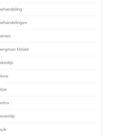
behandeling
behandelingen
benen
bergman kliniek
ikinilijn
biore
blue
botox
bovenlip
buik