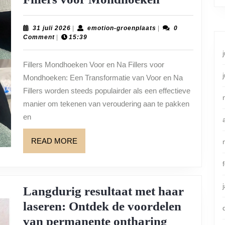
Voor
en
31
emotion-
31 juli 2026
|
emotion-groenplaats
|
0
juli
groenplaats
Comment
|
15:39
Na
2026
Fillers
Fillers Mondhoeken Voor en Na Fillers voor
voor
Mondhoeken: Een Transformatie van Voor en Na
Mondhoeke
Fillers worden steeds populairder als een effectieve
manier om tekenen van veroudering aan te pakken
en
READ
READ MORE
MORE
Langdurig resultaat met haar
laseren: Ontdek de voordelen
Langdurig
van permanente ontharing