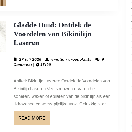
Gladde Huid: Ontdek de
Voordelen van Bikinilijn
Gladde
Laseren
Huid:
Ontdek
27
emotion-
27 juli 2026
|
emotion-groenplaats
|
0
b
juli
groenplaats
Comment
|
15:39
de
2026
Voordelen
Artikel: Bikinilijn Laseren Ontdek de Voordelen van
van
Bikinilijn Laseren Veel vrouwen ervaren het
Bikinilijn
scheren, waxen of epileren van de bikinilijn als een
Laseren
tijdrovende en soms pijnlijke taak. Gelukkig is er
READ
READ MORE
MORE