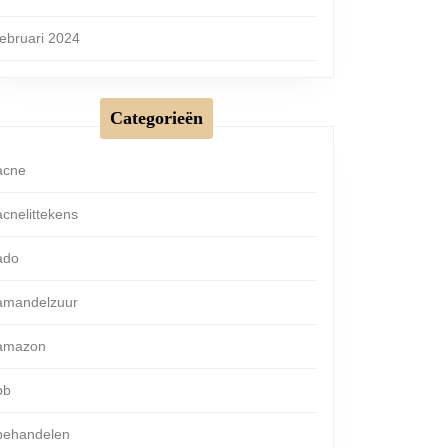
februari 2024
Categorieën
acne
acnelittekens
ado
amandelzuur
amazon
bb
behandelen