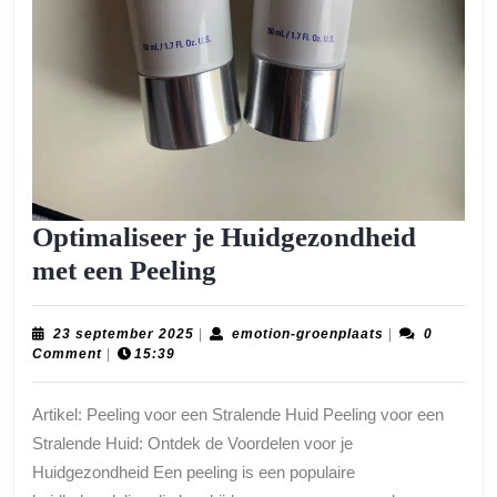
Optimaliseer je Huidgezondheid
Optimaliseer
met een Peeling
je
Huidgezondheid
23
emotion-
23 september 2025
|
emotion-groenplaats
|
0
september
groenplaats
Comment
|
15:39
met
2025
een
Artikel: Peeling voor een Stralende Huid Peeling voor een
Peeling
Stralende Huid: Ontdek de Voordelen voor je
Huidgezondheid Een peeling is een populaire