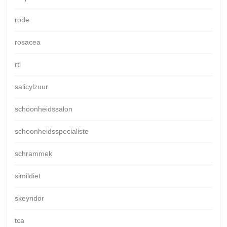
rode
rosacea
rtl
salicylzuur
schoonheidssalon
schoonheidsspecialiste
schrammek
simildiet
skeyndor
tca