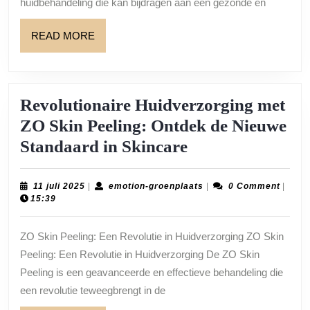
huidbehandeling die kan bijdragen aan een gezonde en
READ
READ MORE
MORE
Revolutionaire Huidverzorging met
ZO Skin Peeling: Ontdek de Nieuwe
Revolutionaire
Standaard in Skincare
Huidverzorging
met
11
emotion-
11 juli 2025
|
emotion-groenplaats
|
0 Comment
|
juli
groenplaats
15:39
ZO
2025
Skin
ZO Skin Peeling: Een Revolutie in Huidverzorging ZO Skin
Peeling:
Peeling: Een Revolutie in Huidverzorging De ZO Skin
Ontdek
Peeling is een geavanceerde en effectieve behandeling die
de
een revolutie teweegbrengt in de