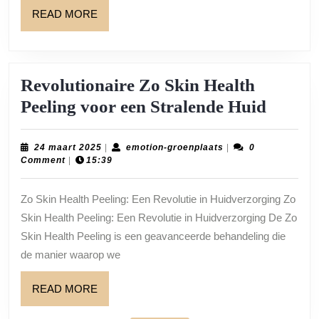
Nieuwe
READ
READ MORE
Standaard
MORE
in
Skincare
Revolutionaire Zo Skin Health
Revolu
Peeling voor een Stralende Huid
Zo
Skin
24
emotion-
24 maart 2025
|
emotion-groenplaats
|
0
maart
groenplaats
Comment
|
15:39
Health
2025
Peelin
Zo Skin Health Peeling: Een Revolutie in Huidverzorging Zo
voor
Skin Health Peeling: Een Revolutie in Huidverzorging De Zo
een
Skin Health Peeling is een geavanceerde behandeling die
Strale
de manier waarop we
Huid
READ
READ MORE
MORE