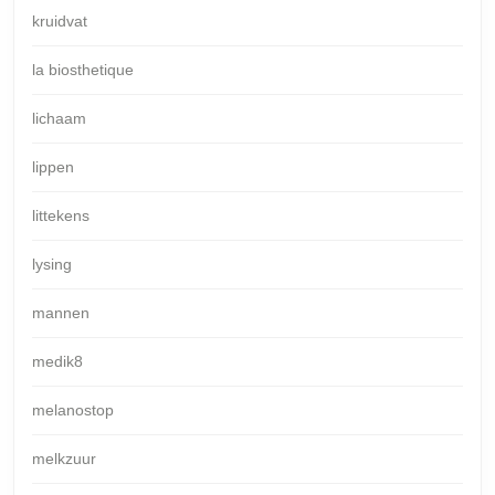
kruidvat
la biosthetique
lichaam
lippen
littekens
lysing
mannen
medik8
melanostop
melkzuur