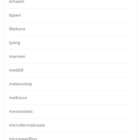
lichaam
lippen
littekens
lysing
mannen
medik8
melanostop
melkzuur
mesoestetic
microdermabrasie
microneedling