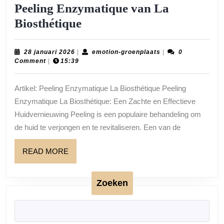
Peeling Enzymatique van La
Zachte
Biosthétique
Huidvernieuwing
met
28
emotion-
28 januari 2026
|
emotion-groenplaats
|
0
januari
groenplaats
Comment
|
15:39
Peeling
2026
Enzymatique
Artikel: Peeling Enzymatique La Biosthétique Peeling
van
Enzymatique La Biosthétique: Een Zachte en Effectieve
La
Huidvernieuwing Peeling is een populaire behandeling om
Biosthétique
de huid te verjongen en te revitaliseren. Een van de
READ
READ MORE
MORE
Zoeken