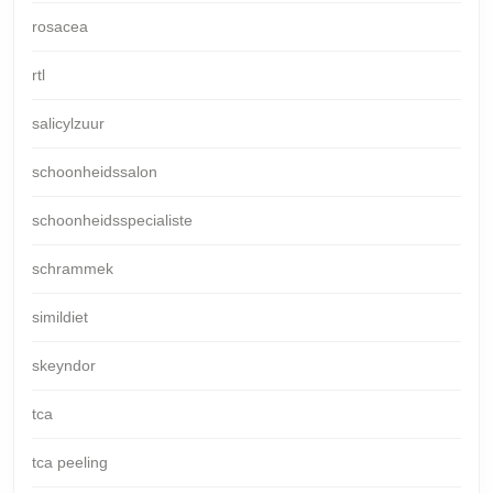
rosacea
rtl
salicylzuur
schoonheidssalon
schoonheidsspecialiste
schrammek
simildiet
skeyndor
tca
tca peeling