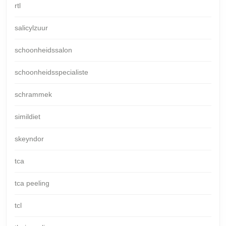
rtl
salicylzuur
schoonheidssalon
schoonheidsspecialiste
schrammek
simildiet
skeyndor
tca
tca peeling
tcl