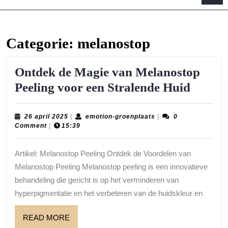
B
Categorie:
melanostop
Ontdek de Magie van Melanostop
Ontde
Peeling voor een Stralende Huid
de
Magie
26
emotion-
26 april 2025
|
emotion-groenplaats
|
0
april
groenplaats
Comment
|
15:39
van
2025
Melan
Artikel: Melanostop Peeling Ontdek de Voordelen van
Peelin
Melanostop Peeling Melanostop peeling is een innovatieve
voor
behandeling die gericht is op het verminderen van
een
hyperpigmentatie en het verbeteren van de huidskleur en
Strale
READ
READ MORE
Huid