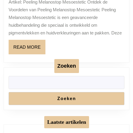
Artikel: Peeling Melanostop Mesoestetic Ontdek de
Ontdek
Voordelen van Peeling Melanostop Mesoestetic Peeling
de
Melanostop Mesoestetic is een geavanceerde
Ultieme
huidbehandeling die speciaal is ontwikkeld om
pigmentvlekken en huidverkleuringen aan te pakken. Deze
Huidverzorging!
READ
READ MORE
MORE
Zoeken
Zoeken
Laatste artikelen