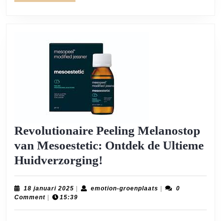
MORE
Revolutionaire Peeling Melanostop
van Mesoestetic: Ontdek de Ultieme
Revolutionaire
Huidverzorging!
Peeling
Melanostop
18
emotion-
18 januari 2025
|
emotion-groenplaats
|
0
januari
groenplaats
Comment
|
15:39
van
2025
Mesoestetic: