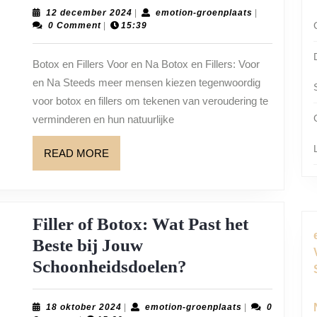
Fillers:
12
emotion-
12 december 2024
|
emotion-groenplaats
|
december
groenplaats
0 Comment
|
15:39
Voor
2024
en
Botox en Fillers Voor en Na Botox en Fillers: Voor
Na
en Na Steeds meer mensen kiezen tegenwoordig
–
voor botox en fillers om tekenen van veroudering te
Het
verminderen en hun natuurlijke
Effect
READ
READ MORE
op
MORE
Uw
Uitstrali
Filler of Botox: Wat Past het
Beste bij Jouw
Filler
Schoonheidsdoelen?
of
Botox:
18
emotion-
18 oktober 2024
|
emotion-groenplaats
|
0