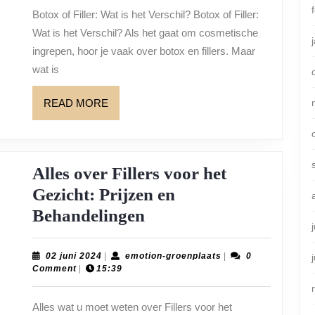
Past
Botox of Filler: Wat is het Verschil? Botox of Filler:
het
Wat is het Verschil? Als het gaat om cosmetische
Beste
ingrepen, hoor je vaak over botox en fillers. Maar
bij
wat is
Jouw
READ
READ MORE
Schoonheidsdoel
MORE
Alles over Fillers voor het
Gezicht: Prijzen en
Alles
Behandelingen
over
Fillers
02
emotion-
02 juni 2024
|
emotion-groenplaats
|
0
juni
groenplaats
Comment
|
15:39
voor
2024
het
Alles wat u moet weten over Fillers voor het