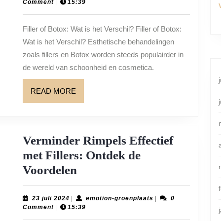
oktober
groenplaats
Comment
|
15:39
Wat
2024
Past
Filler of Botox: Wat is het Verschil? Filler of Botox:
het
Wat is het Verschil? Esthetische behandelingen
Beste
zoals fillers en Botox worden steeds populairder in
bij
de wereld van schoonheid en cosmetica.
Jouw
READ
READ MORE
Schoonheidsdoel
MORE
Verminder Rimpels Effectief
met Fillers: Ontdek de
Verminder
Voordelen
Rimpels
Effectief
23
emotion-
23 juli 2024
|
emotion-groenplaats
|
0
juli
groenplaats
Comment
|
15:39
met
2024