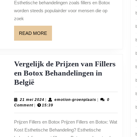
Behandelingen:
Esthetische behandelingen zoals fillers en Botox
Wat
worden steeds populairder voor mensen die op
zoek
Kunt
U
READ
READ MORE
Verwachten?
MORE
Vergelijk de Prijzen van Fillers
en Botox Behandelingen in
Vergelijk
b
België
de
Prijzen
21
emotion-
21 mei 2024
|
emotion-groenplaats
|
0
mei
groenplaats
Comment
|
15:39
van
2024
Fillers
Prijzen Fillers en Botox Prijzen Fillers en Botox: Wat
en
Kost Esthetische Behandeling? Esthetische
Botox