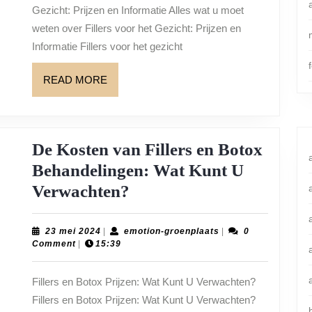
Gezicht:
Gezicht: Prijzen en Informatie Alles wat u moet
Prijzen
weten over Fillers voor het Gezicht: Prijzen en
en
Informatie Fillers voor het gezicht
Behandelingen
READ
READ MORE
MORE
De Kosten van Fillers en Botox
Behandelingen: Wat Kunt U
De
Verwachten?
Kosten
van
23
emotion-
23 mei 2024
|
emotion-groenplaats
|
0
mei
groenplaats
Comment
|
15:39
Fillers
2024
en
Fillers en Botox Prijzen: Wat Kunt U Verwachten?
Botox
Fillers en Botox Prijzen: Wat Kunt U Verwachten?