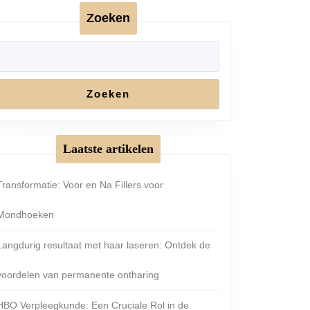
Zoeken
Zoeken
Laatste artikelen
Transformatie: Voor en Na Fillers voor
Mondhoeken
Langdurig resultaat met haar laseren: Ontdek de
voordelen van permanente ontharing
HBO Verpleegkunde: Een Cruciale Rol in de