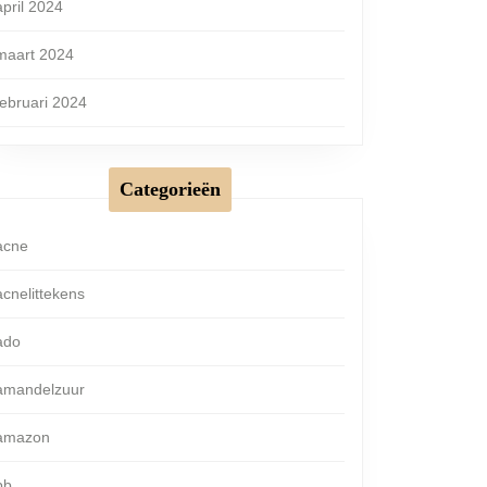
april 2024
maart 2024
februari 2024
Categorieën
acne
acnelittekens
ado
amandelzuur
amazon
bb