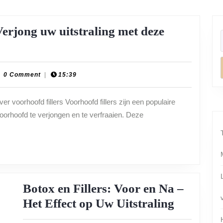
 Verjong uw uitstraling met deze
d
ion-
0 Comment
|
15:39
plaats
er voorhoofd fillers Voorhoofd fillers zijn een populaire
oorhoofd te verjongen en te verfraaien. Deze
g
he
Botox en Fillers: Voor en Na –
Botox
Het Effect op Uw Uitstraling
en