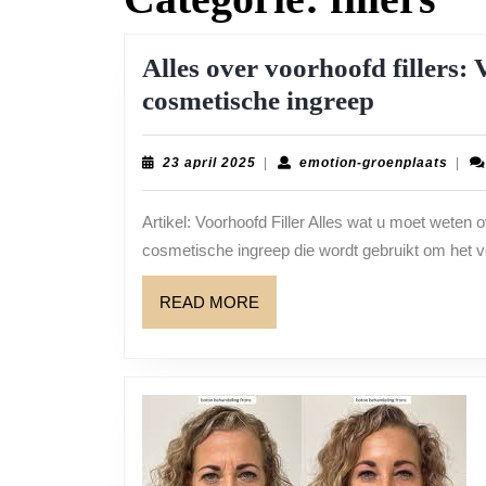
Alles over voorhoofd fillers:
Alles
cosmetische ingreep
over
voorhoof
23
emot
23 april 2025
|
emotion-groenplaats
|
april
groen
fillers:
2025
Artikel: Voorhoofd Filler Alles wat u moet weten ov
Verjong
cosmetische ingreep die wordt gebruikt om het v
uw
uitstralin
READ
READ MORE
met
MORE
deze
cosmetisc
ingreep