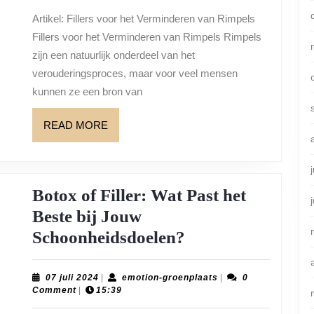
Fillers:
Artikel: Fillers voor het Verminderen van Rimpels
Ontdek
Fillers voor het Verminderen van Rimpels Rimpels
de
zijn een natuurlijk onderdeel van het
Voordelen
verouderingsproces, maar voor veel mensen
kunnen ze een bron van
READ
READ MORE
MORE
Botox of Filler: Wat Past het
Beste bij Jouw
Botox
Schoonheidsdoelen?
of
Filler:
07
emotion-
07 juli 2024
|
emotion-groenplaats
|
0
juli
groenplaats
Comment
|
15:39
Wat
2024