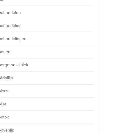
behandelen
behandeling
behandelingen
benen
bergman kliniek
ikinilijn
biore
blue
botox
bovenlip