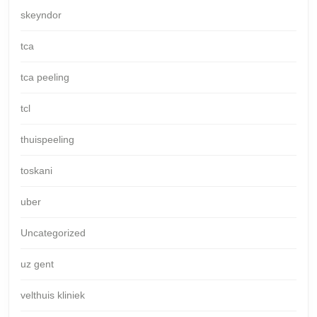
skeyndor
tca
tca peeling
tcl
thuispeeling
toskani
uber
Uncategorized
uz gent
velthuis kliniek