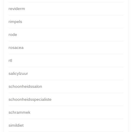
reviderm
rimpels
rode
rosacea
rtl
salicylzuur
schoonheidssalon
schoonheidsspecialiste
schrammek
simildiet