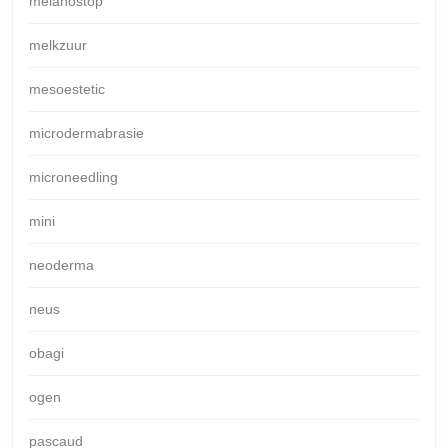
melanostop
melkzuur
mesoestetic
microdermabrasie
microneedling
mini
neoderma
neus
obagi
ogen
pascaud