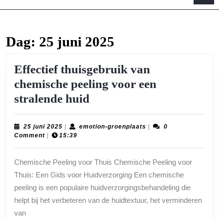
B
Dag:
25 juni 2025
Effectief thuisgebruik van
chemische peeling voor een
Effectief
stralende huid
thuisgebruik
van
25
emotion-
25 juni 2025
|
emotion-groenplaats
|
0
juni
groenplaats
Comment
|
15:39
chemische
2025
peeling
Chemische Peeling voor Thuis Chemische Peeling voor
voor
Thuis: Een Gids voor Huidverzorging Een chemische
een
peeling is een populaire huidverzorgingsbehandeling die
stralende
helpt bij het verbeteren van de huidtextuur, het verminderen
van
huid