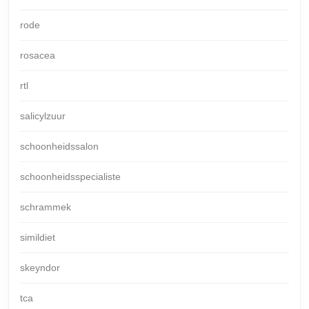
rode
rosacea
rtl
salicylzuur
schoonheidssalon
schoonheidsspecialiste
schrammek
simildiet
skeyndor
tca