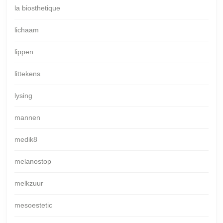
la biosthetique
lichaam
lippen
littekens
lysing
mannen
medik8
melanostop
melkzuur
mesoestetic