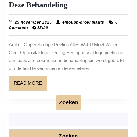
Alles
Deze Behandeling
Over
Oppervlakkige
25
emotion-
25 november 2025
|
emotion-groenplaats
|
0
november
groenplaats
Comment
|
15:39
Peeling:
2025
Verjong
Artikel: Oppervlakkige Peeling Alles Wat U Moet Weten
en
Over Oppervlakkige Peeling Een oppervlakkige peeling is
Verfris
een populaire cosmetische behandeling die wordt gebruikt
Uw
om de huid te verjongen en te verbeteren.
Huid
READ
READ MORE
met
MORE
Deze
Zoeken
Behandeling
Zoeken