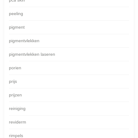
pca skin
peeling
pigment
pigmentvlekken
pigmentvlekken laseren
porien
prijs
prijzen
reiniging
reviderm
rimpels