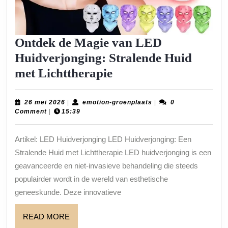
Ontdek de Magie van LED
Huidverjonging: Stralende Huid
Ontdek
met Lichttherapie
de
Magie
26
emotion-
26 mei 2026
|
emotion-groenplaats
|
0
mei
groenplaats
Comment
|
15:39
van
2026
LED
Artikel: LED Huidverjonging LED Huidverjonging: Een
Huidverjonging:
Stralende Huid met Lichttherapie LED huidverjonging is een
Stralende
geavanceerde en niet-invasieve behandeling die steeds
Huid
populairder wordt in de wereld van esthetische
geneeskunde. Deze innovatieve
met
Lichttherapie
READ
READ MORE
MORE