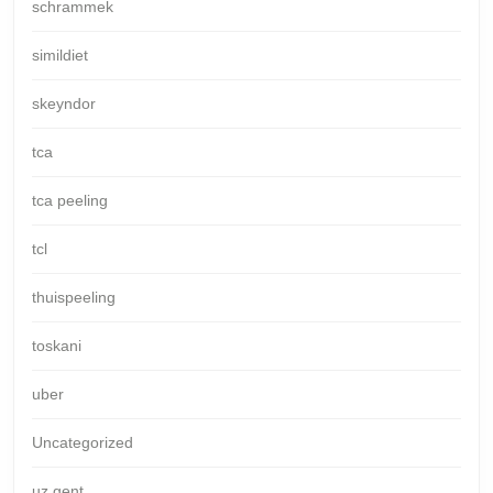
schrammek
simildiet
skeyndor
tca
tca peeling
tcl
thuispeeling
toskani
uber
Uncategorized
uz gent