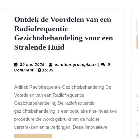
Ontdek de Voordelen van een
Radiofrequentie
Gezichtsbehandeling voor een
Ontdek
Stralende Huid
de
Voordelen
30
emotion-
30 mei 2026
|
emotion-groenplaats
|
0
mei
groenplaats
Comment
|
15:39
van
2026
een
Artikel: Radiofrequentie Gezichtsbehandeling De
Radiofrequentie
Voordelen van een Radiofrequentie
Gezichtsbehandeling
Gezichtsbehandeling De radiofrequentie
voor
gezichtsbehandeling is een populaire niet-invasieve
procedure die wordt gebruikt om de huid te
een
verstrakken en te verjongen. Deze innovatieve
Stralende