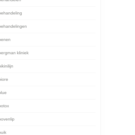
behandeling
behandelingen
benen
bergman kliniek
ikinilijn
biore
blue
botox
bovenlip
buik