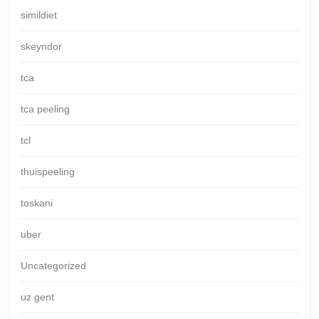
simildiet
skeyndor
tca
tca peeling
tcl
thuispeeling
toskani
uber
Uncategorized
uz gent