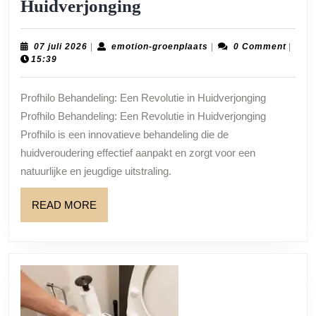
Revolutionaire
Huidverjonging
Profhilo
Behandeling
07
emotion-
07 juli 2026
|
emotion-groenplaats
|
0 Comment
|
juli
groenplaats
15:39
voor
2026
Natuurlijke
Profhilo Behandeling: Een Revolutie in Huidverjonging
Huidverjonging
Profhilo Behandeling: Een Revolutie in Huidverjonging
Profhilo is een innovatieve behandeling die de
huidveroudering effectief aanpakt en zorgt voor een
natuurlijke en jeugdige uitstraling.
READ
READ MORE
MORE