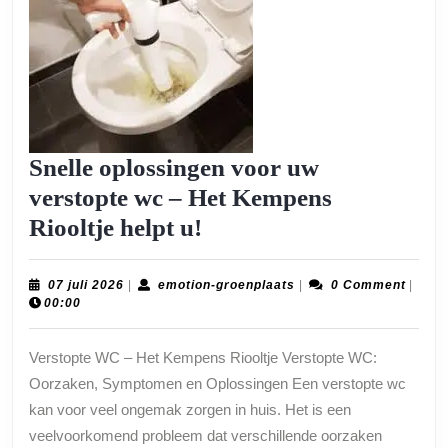
Snelle oplossingen voor uw
verstopte wc – Het Kempens
Snelle
Riooltje helpt u!
oplossingen
voor
07
emotion-
07 juli 2026
|
emotion-groenplaats
|
0 Comment
|
juli
groenplaats
00:00
uw
2026
verstopte
Verstopte WC – Het Kempens Riooltje Verstopte WC:
wc
Oorzaken, Symptomen en Oplossingen Een verstopte wc
–
kan voor veel ongemak zorgen in huis. Het is een
Het
veelvoorkomend probleem dat verschillende oorzaken