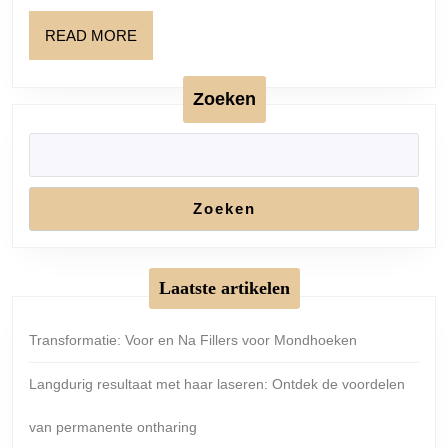
Kempens
READ
READ MORE
Riooltje
MORE
helpt
Zoeken
u!
Zoeken
Laatste artikelen
Transformatie: Voor en Na Fillers voor Mondhoeken
Langdurig resultaat met haar laseren: Ontdek de voordelen
van permanente ontharing