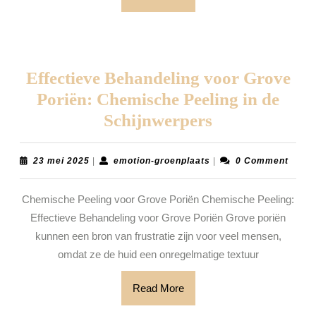
More
Effectieve Behandeling voor Grove
Poriën: Chemische Peeling in de
Effectieve
Schijnwerpers
Behandeling
voor
23
emotion-
23 mei 2025
|
emotion-groenplaats
|
0 Comment
mei
groenplaats
Grove
2025
Chemische Peeling voor Grove Poriën Chemische Peeling:
Poriën:
Effectieve Behandeling voor Grove Poriën Grove poriën
Chemische
kunnen een bron van frustratie zijn voor veel mensen,
Peeling
omdat ze de huid een onregelmatige textuur
in
de
Read
Read More
More
Schijnwerper