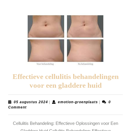
Effectieve cellulitis behandelingen
Effectiev
voor een gladdere huid
cellulitis
behandel
05
emotion-
05 augustus 2024
|
emotion-groenplaats
|
0
augustus
groenplaats
Comment
voor
2024
een
Cellulitis Behandeling: Effectieve Oplossingen voor Een
gladdere
Gladdere Huid Cellulitis Behandeling: Effectieve