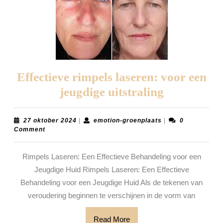
Effectieve rimpels laseren: voor een
Effectieve
jeugdige uitstraling
rimpels
laseren:
27
emotion-
27 oktober 2024
|
emotion-groenplaats
|
0
oktober
groenplaats
Comment
voor
2024
een
Rimpels Laseren: Een Effectieve Behandeling voor een
jeugdige
Jeugdige Huid Rimpels Laseren: Een Effectieve
uitstraling
Behandeling voor een Jeugdige Huid Als de tekenen van
veroudering beginnen te verschijnen in de vorm van
Read
Read More