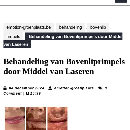
B
emotion-groenplaats.be
behandeling
,
bovenlip
,
rimpels
Behandeling van Bovenliprimpels door Middel
van Laseren
Behandeling van Bovenliprimpels
door Middel van Laseren
04
emotion-
04 december 2024
|
emotion-groenplaats
|
0
december
groenplaats
Comment
|
15:39
2024