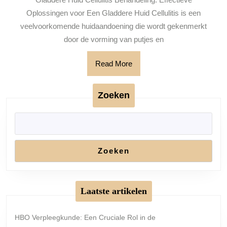
huid
Oplossingen voor Een Gladdere Huid Cellulitis is een
veelvoorkomende huidaandoening die wordt gekenmerkt
door de vorming van putjes en
Read
Read More
More
Zoeken
Zoeken
Laatste artikelen
HBO Verpleegkunde: Een Cruciale Rol in de