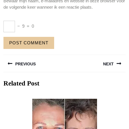
Bewaar mijn naam, e-mailadres en website in deze browser voor
de volgende keer wanneer ik een reactie plaats.
−
9
=
0
Berichtnavigatie
PREVIOUS
NEXT
Previous
Next
Related Post
post:
post: