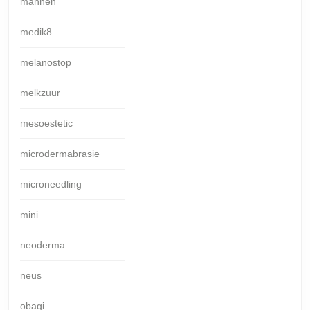
mannen
medik8
melanostop
melkzuur
mesoestetic
microdermabrasie
microneedling
mini
neoderma
neus
obagi