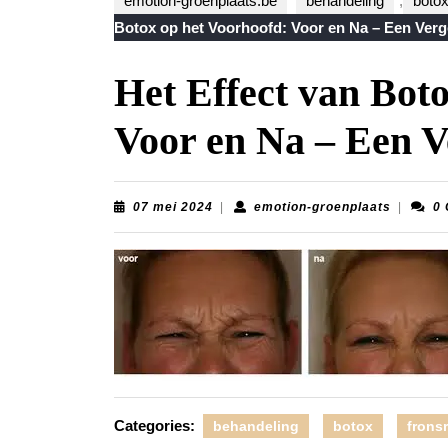
emotion-groenplaats.be
behandeling
,
boto
Botox op het Voorhoofd: Voor en Na – Een Verge
Het Effect van Bot
Voor en Na – Een V
07
emotion-
07 mei 2024
|
emotion-groenplaats
|
0
mei
groenpla
2024
Categories:
behandeling
botox
frons