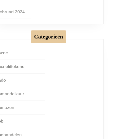
februari 2024
Categorieën
acne
acnelittekens
ado
amandelzuur
amazon
bb
behandelen