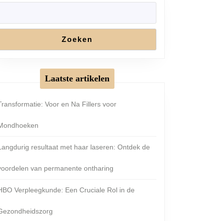
Zoeken
Laatste artikelen
Transformatie: Voor en Na Fillers voor
Mondhoeken
Langdurig resultaat met haar laseren: Ontdek de
voordelen van permanente ontharing
HBO Verpleegkunde: Een Cruciale Rol in de
Gezondheidszorg