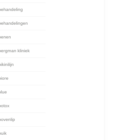
behandeling
behandelingen
benen
bergman kliniek
ikinilijn
biore
blue
botox
bovenlip
buik