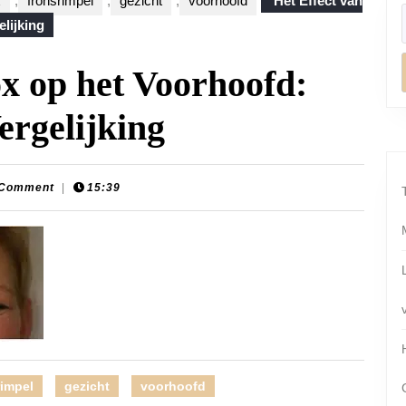
x
,
fronsrimpel
,
gezicht
,
voorhoofd
Het Effect van
lijking
ox op het Voorhoofd:
ergelijking
 Comment
|
15:39
ats
rimpel
gezicht
voorhoofd