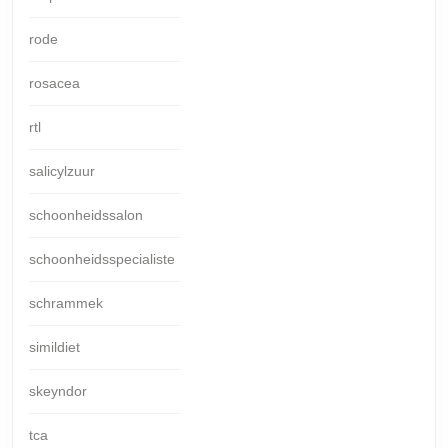
rode
rosacea
rtl
salicylzuur
schoonheidssalon
schoonheidsspecialiste
schrammek
simildiet
skeyndor
tca