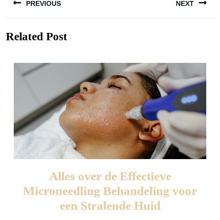
PREVIOUS
NEXT
Previous
Next
Related Post
post:
post:
Alles over de Effectieve
Microneedling Behandeling voor
Alles
een Stralende Huid
over