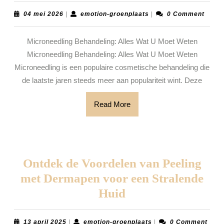
de
04
emotion-
04 mei 2026
|
emotion-groenplaats
|
0 Comment
mei
groenplaats
Effectieve
2026
Microneedling Behandeling: Alles Wat U Moet Weten
Microneedl
Microneedling Behandeling: Alles Wat U Moet Weten
Behandeli
Microneedling is een populaire cosmetische behandeling die
voor
de laatste jaren steeds meer aan populariteit wint. Deze
een
Stralende
Read
Read More
More
Huid
Ontdek de Voordelen van Peeling
met Dermapen voor een Stralende
Ontdek
Huid
de
Voordelen
13
emotion-
13 april 2025
|
emotion-groenplaats
|
0 Comment