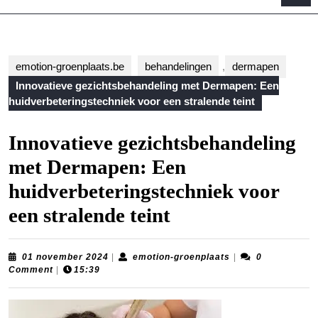
B
emotion-groenplaats.be
behandelingen
,
dermapen
Innovatieve gezichtsbehandeling met Dermapen: Een
huidverbeteringstechniek voor een stralende teint
Innovatieve gezichtsbehandeling
met Dermapen: Een
huidverbeteringstechniek voor
een stralende teint
01
emotion-
01 november 2024
|
emotion-groenplaats
|
0
november
groenplaats
Comment
|
15:39
2024