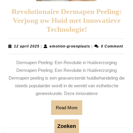
Revolutionaire Dermapen Peeling:
Verjong uw Huid met Innovatieve
Revolutionair
Technologie!
Dermapen
Peeling:
12
emotion-
12 april 2025
|
emotion-groenplaats
|
0 Comment
april
groenplaats
Verjong
2025
Dermapen Peeling: Een Revolutie in Huidverzorging
uw
Dermapen Peeling: Een Revolutie in Huidverzorging
Huid
Dermapen peeling is een geavanceerde huidbehandeling die
met
steeds populairder wordt in de wereld van esthetische
Innovatieve
geneeskunde. Deze innovatieve
Technologie!
Read
Read More
More
Zoeken