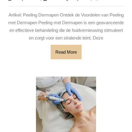
april
groenplaats
van
2025
Artikel: Peeling Dermapen Ontdek de Voordelen van Peeling
Peeling
met Dermapen Peeling met Dermapen is een geavanceerde
met
en effectieve behandeling die de huidvernieuwing stimuleert
Dermapen
en zorgt voor een stralende teint. Deze
voor
een
Read
Read More
More
Stralende
Huid