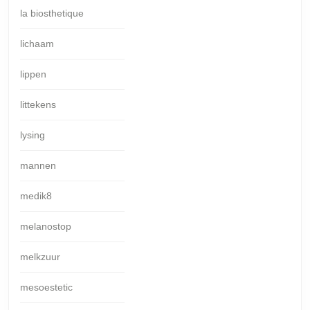
la biosthetique
lichaam
lippen
littekens
lysing
mannen
medik8
melanostop
melkzuur
mesoestetic