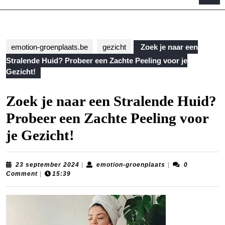
B
emotion-groenplaats.be
gezicht
Zoek je naar een
Stralende Huid? Probeer een Zachte Peeling voor je
Gezicht!
Zoek je naar een Stralende Huid?
Probeer een Zachte Peeling voor
je Gezicht!
23
emotion-
23 september 2024
|
emotion-groenplaats
|
0
september
groenplaats
Comment
|
15:39
2024