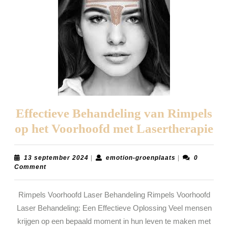
Effectieve Behandeling van Rimpels
Ef
op het Voorhoofd met Lasertherapie
Be
va
13
emotion-
13 september 2024
|
emotion-groenplaats
|
0
september
groenplaats
Comment
Ri
2024
op
Rimpels Voorhoofd Laser Behandeling Rimpels Voorhoofd
he
Laser Behandeling: Een Effectieve Oplossing Veel mensen
Vo
krijgen op een bepaald moment in hun leven te maken met