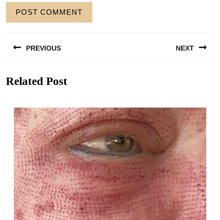
Berichtnavigatie
PREVIOUS
NEXT
Previous
Next
Related Post
post:
post: