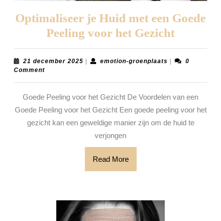
Optimaliseer je Huid met een Goede
Optimali
Peeling voor het Gezicht
je
Huid
21
emotion-
21 december 2025
|
emotion-groenplaats
|
0
december
groenplaats
Comment
met
2025
een
Goede Peeling voor het Gezicht De Voordelen van een
Goede
Goede Peeling voor het Gezicht Een goede peeling voor het
Peeling
gezicht kan een geweldige manier zijn om de huid te
voor
verjongen
het
Read
Read More
Gezicht
More