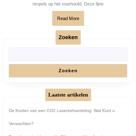
me
rimpels op het voorhoofd. Deze fijne
La
Read
Read More
More
Zoeken
Zoeken
Laatste artikelen
De Kosten van een CO2 Laserbehandeling: Wat Kunt u
Verwachten?