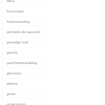
fillers
fronsrimpel
fruitzuurpeeling
germaine de capuccini
gevoelige huid
gezicht
gezichtsbehandeling
glycolzuur
glytone
green
grove porien