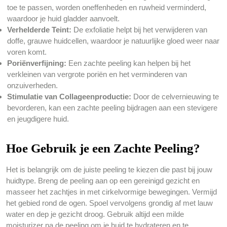
toe te passen, worden oneffenheden en ruwheid verminderd,
waardoor je huid gladder aanvoelt.
Verhelderde Teint:
De exfoliatie helpt bij het verwijderen van
doffe, grauwe huidcellen, waardoor je natuurlijke gloed weer naar
voren komt.
Poriënverfijning:
Een zachte peeling kan helpen bij het
verkleinen van vergrote poriën en het verminderen van
onzuiverheden.
Stimulatie van Collageenproductie:
Door de celvernieuwing te
bevorderen, kan een zachte peeling bijdragen aan een stevigere
en jeugdigere huid.
Hoe Gebruik je een Zachte Peeling?
Het is belangrijk om de juiste peeling te kiezen die past bij jouw
huidtype. Breng de peeling aan op een gereinigd gezicht en
masseer het zachtjes in met cirkelvormige bewegingen. Vermijd
het gebied rond de ogen. Spoel vervolgens grondig af met lauw
water en dep je gezicht droog. Gebruik altijd een milde
moisturizer na de peeling om je huid te hydrateren en te