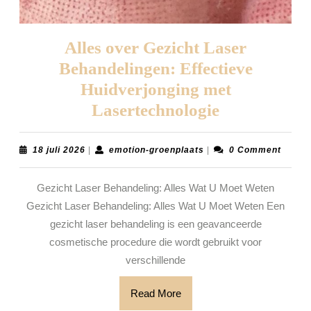
Alles over Gezicht Laser
Behandelingen: Effectieve
Huidverjonging met
Alles
Lasertechnologie
over
Gezicht
18
emotion-
18 juli 2026
|
emotion-groenplaats
|
0 Comment
juli
groenplaats
Laser
2026
Gezicht Laser Behandeling: Alles Wat U Moet Weten
Behandeling
Gezicht Laser Behandeling: Alles Wat U Moet Weten Een
Effectieve
gezicht laser behandeling is een geavanceerde
Huidverjon
cosmetische procedure die wordt gebruikt voor
met
verschillende
Lasertechno
Read
Read More
More