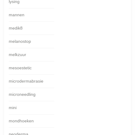
lysing
mannen
medik8
melanostop
melkzuur
mesoestetic
microdermabrasie
microneedling
mini
mondhoeken
neoderma