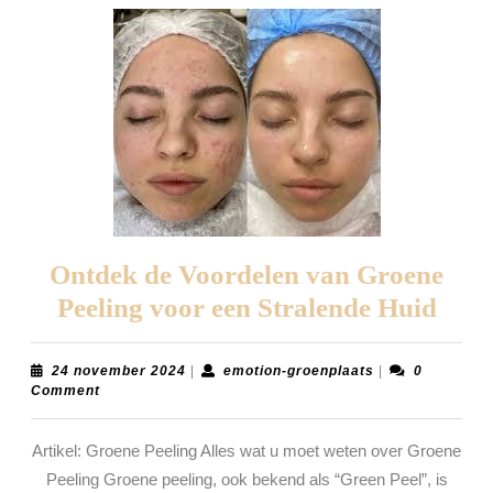
Ontdek de Voordelen van Groene
Ont
Peeling voor een Stralende Huid
de
Voor
24
emotion-
24 november 2024
|
emotion-groenplaats
|
0
november
groenplaats
Comment
van
2024
Gro
Artikel: Groene Peeling Alles wat u moet weten over Groene
Peel
Peeling Groene peeling, ook bekend als “Green Peel”, is