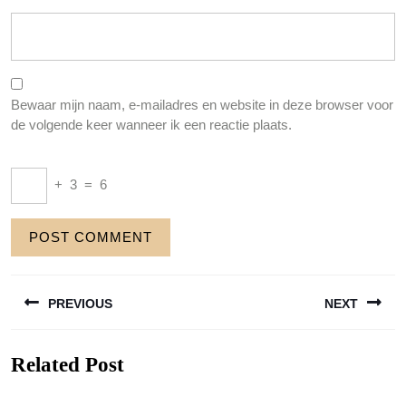
Bewaar mijn naam, e-mailadres en website in deze browser voor
de volgende keer wanneer ik een reactie plaats.
+
3
=
6
Berichtnavigatie
PREVIOUS
NEXT
Previous
Next
Related Post
post:
post: