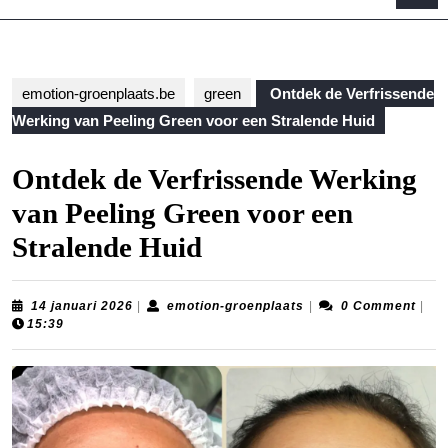
B
emotion-groenplaats.be
green
Ontdek de Verfrissende
Werking van Peeling Green voor een Stralende Huid
Ontdek de Verfrissende Werking
van Peeling Green voor een
Stralende Huid
14
emotion-
14 januari 2026
|
emotion-groenplaats
|
0 Comment
|
januari
groenplaats
15:39
2026