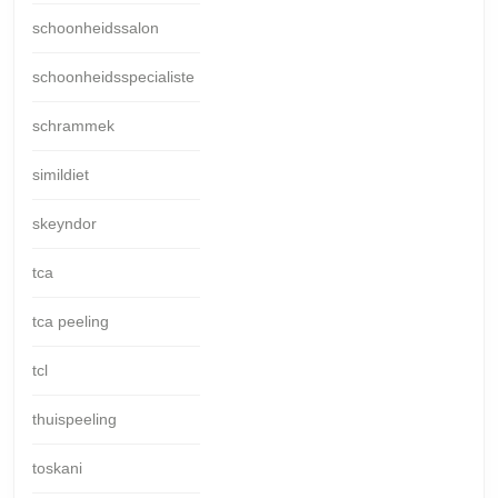
schoonheidssalon
schoonheidsspecialiste
schrammek
simildiet
skeyndor
tca
tca peeling
tcl
thuispeeling
toskani