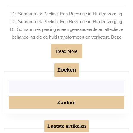
van
2025
Dr.
Dr. Schrammek Peeling: Een Revolutie in Huidverzorging
Schrammek
Dr. Schrammek Peeling: Een Revolutie in Huidverzorging
Peeling
Dr. Schrammek peeling is een geavanceerde en effectieve
voor
behandeling die de huid transformeert en verbetert. Deze
een
Read
Read More
Stralende
More
Huid
Zoeken
Zoeken
Laatste artikelen