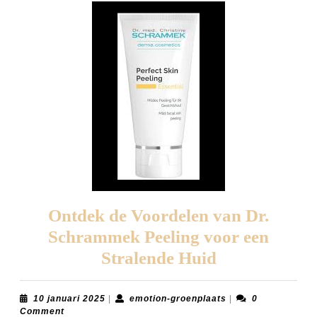
Ontdek de Voordelen van Dr.
Schrammek Peeling voor een
Ontdek
Stralende Huid
de
Voordelen
10
emotion-
10 januari 2025
|
emotion-groenplaats
|
0
januari
groenplaats
Comment