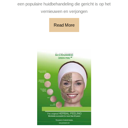
voor
een populaire huidbehandeling die gericht is op het
een
vernieuwen en verjongen
Stra
Read
Read More
Hui
More