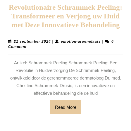
Revolutionaire Schrammek Peeling:
Transformeer en Verjong uw Huid
Rev
met Deze Innovatieve Behandeling
Sc
Pee
21
emotion-
21 september 2024
|
emotion-groenplaats
|
0
september
groenplaats
Comment
Tra
2024
en
Artikel: Schrammek Peeling Schrammek Peeling: Een
Ver
Revolutie in Huidverzorging De Schrammek Peeling,
uw
ontwikkeld door de gerenommeerde dermatoloog Dr. med.
Hu
Christine Schrammek-Drusio, is een innovatieve en
effectieve behandeling die de huid
me
Dez
Read
Read More
Inn
More
Beh