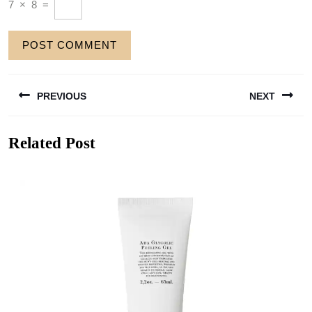
7
×
8
=
Berichtnavigatie
PREVIOUS
NEXT
Previous
Next
Related Post
post:
post: