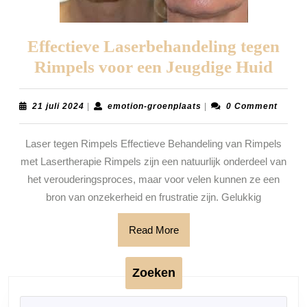
Effectieve Laserbehandeling tegen
Effe
Rimpels voor een Jeugdige Huid
Lase
tege
21
emotion-
21 juli 2024
|
emotion-groenplaats
|
0 Comment
juli
groenplaats
Rimp
2024
Laser tegen Rimpels Effectieve Behandeling van Rimpels
voor
met Lasertherapie Rimpels zijn een natuurlijk onderdeel van
een
het verouderingsproces, maar voor velen kunnen ze een
Jeug
bron van onzekerheid en frustratie zijn. Gelukkig
Hui
Read
Read More
More
Zoeken