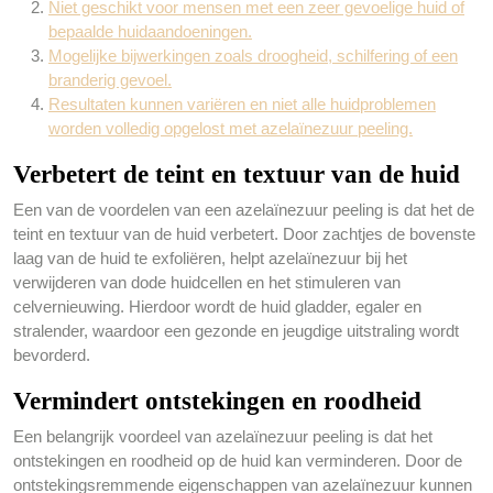
Niet geschikt voor mensen met een zeer gevoelige huid of
bepaalde huidaandoeningen.
Mogelijke bijwerkingen zoals droogheid, schilfering of een
branderig gevoel.
Resultaten kunnen variëren en niet alle huidproblemen
worden volledig opgelost met azelaïnezuur peeling.
Verbetert de teint en textuur van de huid
Een van de voordelen van een azelaïnezuur peeling is dat het de
teint en textuur van de huid verbetert. Door zachtjes de bovenste
laag van de huid te exfoliëren, helpt azelaïnezuur bij het
verwijderen van dode huidcellen en het stimuleren van
celvernieuwing. Hierdoor wordt de huid gladder, egaler en
stralender, waardoor een gezonde en jeugdige uitstraling wordt
bevorderd.
Vermindert ontstekingen en roodheid
Een belangrijk voordeel van azelaïnezuur peeling is dat het
ontstekingen en roodheid op de huid kan verminderen. Door de
ontstekingsremmende eigenschappen van azelaïnezuur kunnen