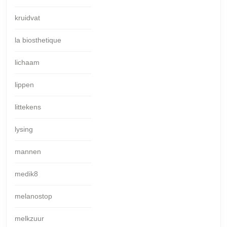
kruidvat
la biosthetique
lichaam
lippen
littekens
lysing
mannen
medik8
melanostop
melkzuur