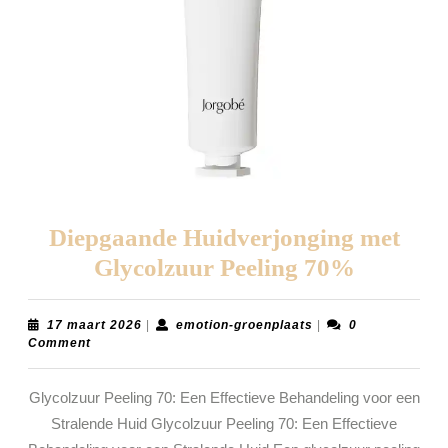
Diepgaande Huidverjonging met
Diepgaa
Glycolzuur Peeling 70%
Huidver
met
17
emotion-
17 maart 2026
|
emotion-groenplaats
|
0
maart
groenplaats
Comment
Glycolz
2026
Peeling
Glycolzuur Peeling 70: Een Effectieve Behandeling voor een
70%
Stralende Huid Glycolzuur Peeling 70: Een Effectieve