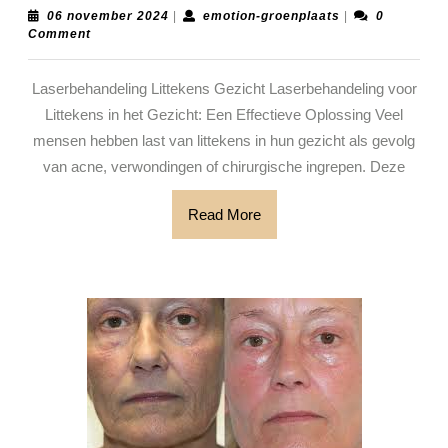
voor
06
emotion-
06 november 2024
|
emotion-groenplaats
|
0
november
groenplaats
Comment
Litteken
2024
in
Laserbehandeling Littekens Gezicht Laserbehandeling voor
het
Littekens in het Gezicht: Een Effectieve Oplossing Veel
Gezicht
mensen hebben last van littekens in hun gezicht als gevolg
van acne, verwondingen of chirurgische ingrepen. Deze
Read
Read More
More