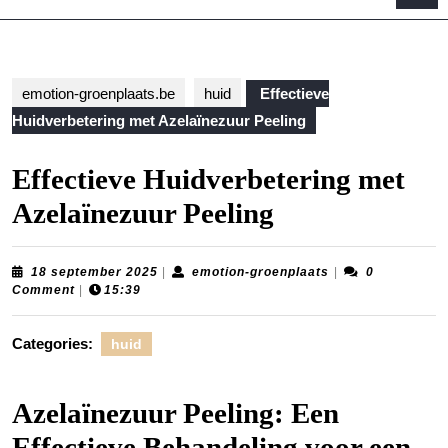
B
emotion-groenplaats.be
huid
Effectieve
Huidverbetering met Azelaïnezuur Peeling
Effectieve Huidverbetering met
Azelaïnezuur Peeling
18
emotion-
18 september 2025
|
emotion-groenplaats
|
0
september
groenplaats
Comment
|
15:39
2025
Categories:
huid
Azelaïnezuur Peeling: Een
Effectieve Behandeling voor een