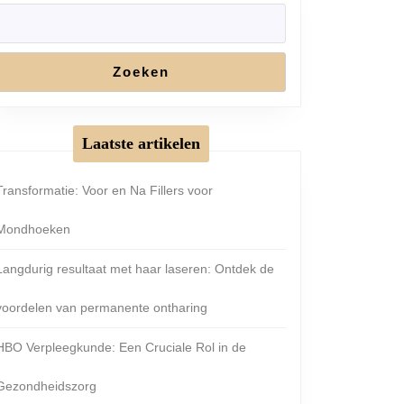
Zoeken
Laatste artikelen
Transformatie: Voor en Na Fillers voor
Mondhoeken
Langdurig resultaat met haar laseren: Ontdek de
voordelen van permanente ontharing
HBO Verpleegkunde: Een Cruciale Rol in de
Gezondheidszorg