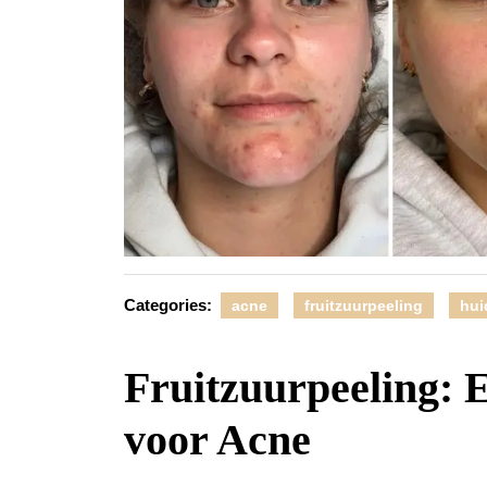
Categories:
acne
fruitzuurpeeling
hui
Fruitzuurpeeling: 
voor Acne