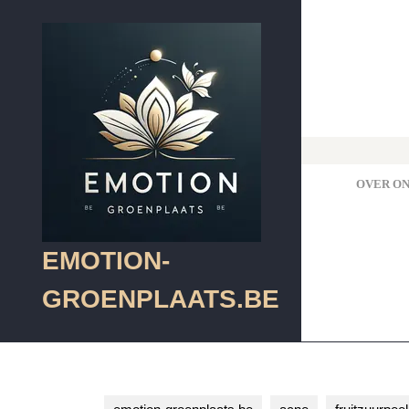
Skip
to
content
Skip
to
content
OVER ON
EMOTION-
GROENPLAATS.BE