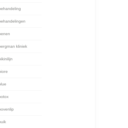
behandeling
behandelingen
benen
bergman kliniek
ikinilijn
biore
blue
botox
bovenlip
buik