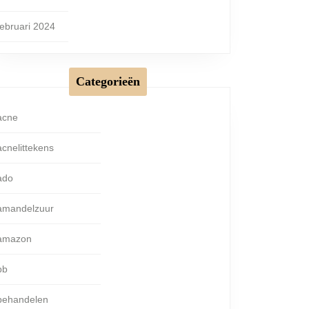
februari 2024
Categorieën
acne
acnelittekens
ado
amandelzuur
amazon
bb
behandelen