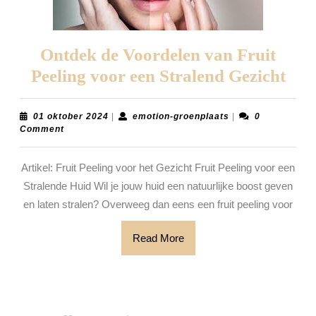
Ontdek de Voordelen van Fruit
Ont
Peeling voor een Stralend Gezicht
de
Voo
01
emotion-
01 oktober 2024
|
emotion-groenplaats
|
0
oktober
groenplaats
Comment
van
2024
Frui
Artikel: Fruit Peeling voor het Gezicht Fruit Peeling voor een
Pee
Stralende Huid Wil je jouw huid een natuurlijke boost geven
voo
en laten stralen? Overweeg dan eens een fruit peeling voor
een
Read
Read More
Str
More
Gez