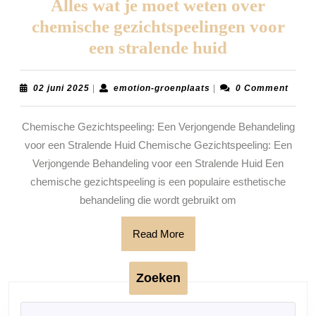
Alles wat je moet weten over
chemische gezichtspeelingen voor
Alles
een stralende huid
wat
je
02
emotion-
02 juni 2025
|
emotion-groenplaats
|
0 Comment
juni
groenplaats
moet
2025
Chemische Gezichtspeeling: Een Verjongende Behandeling
weten
voor een Stralende Huid Chemische Gezichtspeeling: Een
over
Verjongende Behandeling voor een Stralende Huid Een
chemische
chemische gezichtspeeling is een populaire esthetische
gezichtspee
behandeling die wordt gebruikt om
voor
Read
Read More
een
More
stralende
huid
Zoeken