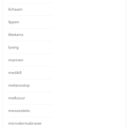
lichaam
lippen
littekens
lysing
mannen
medik8
melanostop
melkzuur
mesoestetic
microdermabrasie