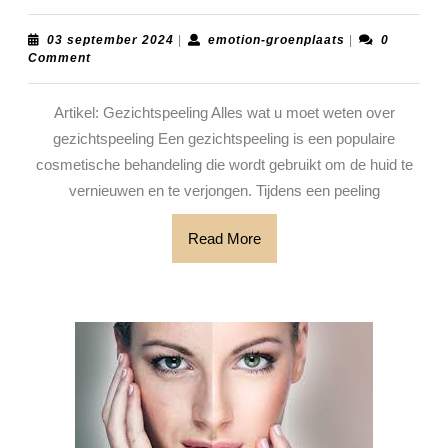
Ove
Gezi
03
emotion-
03 september 2024
|
emotion-groenplaats
|
0
september
groenplaats
Comment
Ver
2024
uw
Artikel: Gezichtspeeling Alles wat u moet weten over
Hui
gezichtspeeling Een gezichtspeeling is een populaire
en
cosmetische behandeling die wordt gebruikt om de huid te
Str
vernieuwen en te verjongen. Tijdens een peeling
Uits
Read
Read More
More