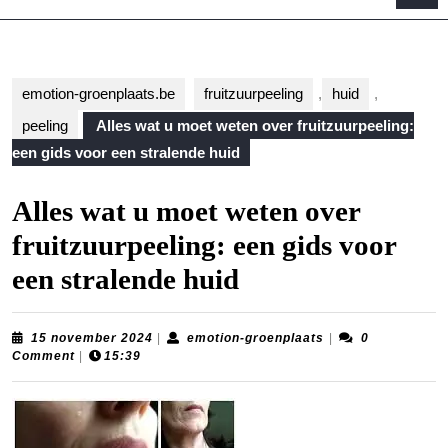
B
emotion-groenplaats.be
fruitzuurpeeling
,
huid
,
peeling
Alles wat u moet weten over fruitzuurpeeling:
een gids voor een stralende huid
Alles wat u moet weten over
fruitzuurpeeling: een gids voor
een stralende huid
15
emotion-
15 november 2024
|
emotion-groenplaats
|
0
november
groenplaats
Comment
|
15:39
2024