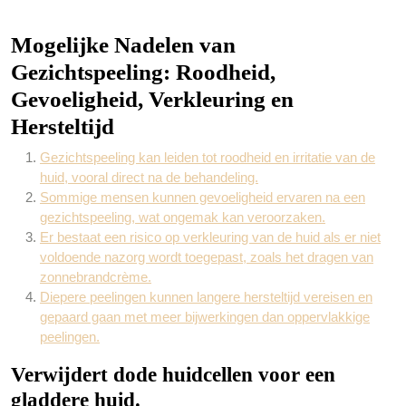
Mogelijke Nadelen van
Gezichtspeeling: Roodheid,
Gevoeligheid, Verkleuring en
Hersteltijd
Gezichtspeeling kan leiden tot roodheid en irritatie van de
huid, vooral direct na de behandeling.
Sommige mensen kunnen gevoeligheid ervaren na een
gezichtspeeling, wat ongemak kan veroorzaken.
Er bestaat een risico op verkleuring van de huid als er niet
voldoende nazorg wordt toegepast, zoals het dragen van
zonnebrandcrème.
Diepere peelingen kunnen langere hersteltijd vereisen en
gepaard gaan met meer bijwerkingen dan oppervlakkige
peelingen.
Verwijdert dode huidcellen voor een
gladdere huid.