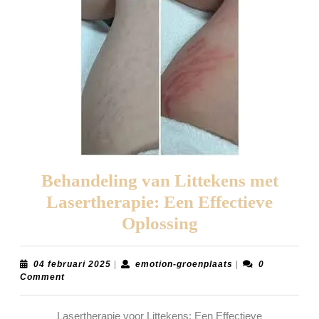
Behandeling van Littekens met
Lasertherapie: Een Effectieve
Behandeling
Oplossing
van
Littekens
04
emotion-
04 februari 2025
|
emotion-groenplaats
|
0
februari
groenplaats
Comment
met
2025
Lasertherapie:
Lasertherapie voor Littekens: Een Effectieve