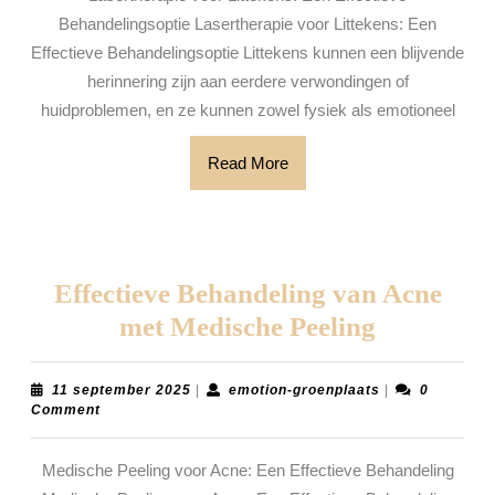
Een
Behandelingsoptie Lasertherapie voor Littekens: Een
Effectieve
Effectieve Behandelingsoptie Littekens kunnen een blijvende
Oplossing
herinnering zijn aan eerdere verwondingen of
huidproblemen, en ze kunnen zowel fysiek als emotioneel
Read
Read More
More
Effectieve Behandeling van Acne
Effectieve
met Medische Peeling
Behandel
van
11
emotion-
11 september 2025
|
emotion-groenplaats
|
0
september
groenplaats
Comment
Acne
2025
met
Medische Peeling voor Acne: Een Effectieve Behandeling
Medische