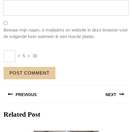
Bewaar mijn naam, e-mailadres en website in deze browser voor
de volgende keer wanneer ik een reactie plaats.
×
5
=
30
Berichtnavigatie
PREVIOUS
NEXT
Previous
Next
Related Post
post:
post: