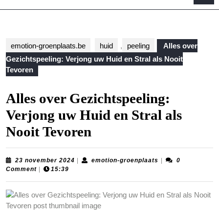
B
emotion-groenplaats.be
huid
,
peeling
Alles over
Gezichtspeeling: Verjong uw Huid en Stral als Nooit
Tevoren
Alles over Gezichtspeeling:
Verjong uw Huid en Stral als
Nooit Tevoren
23
emotion-
23 november 2024
|
emotion-groenplaats
|
0
november
groenplaats
Comment
|
15:39
2024