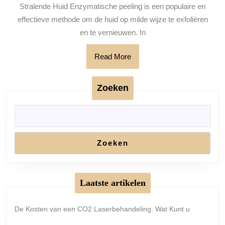
Enzymatisch
Stralende Huid Enzymatische peeling is een populaire en
Peeling
effectieve methode om de huid op milde wijze te exfoliëren
voor
en te vernieuwen. In
een
Read
Read More
Stralende
More
Teint
Zoeken
Zoeken
Laatste artikelen
De Kosten van een CO2 Laserbehandeling: Wat Kunt u