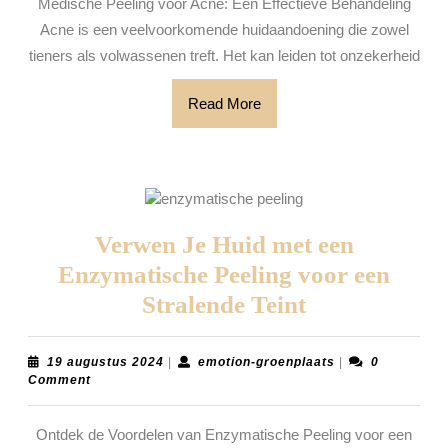
Medische Peeling voor Acne: Een Effectieve Behandeling
Peeling
Acne is een veelvoorkomende huidaandoening die zowel
tieners als volwassenen treft. Het kan leiden tot onzekerheid
Read
Read More
More
Verwen Je Huid met een
Enzymatische Peeling voor een
Verwen
Stralende Teint
Je
Huid
19
emotion-
19 augustus 2024
|
emotion-groenplaats
|
0
augustus
groenplaats
Comment
met
2024
een
Ontdek de Voordelen van Enzymatische Peeling voor een