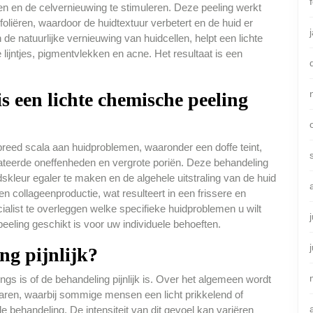
n en de celvernieuwing te stimuleren. Deze peeling werkt
foliëren, waardoor de huidtextuur verbetert en de huid er
n de natuurlijke vernieuwing van huidcellen, helpt een lichte
 lijntjes, pigmentvlekken en acne. Het resultaat is een
 een lichte chemische peeling
breed scala aan huidproblemen, waaronder een doffe teint,
elateerde oneffenheden en vergrote poriën. Deze behandeling
skleur egaler te maken en de algehele uitstraling van de huid
n collageenproductie, wat resulteert in een frissere en
alist te overleggen welke specifieke huidproblemen u wilt
eling geschikt is voor uw individuele behoeften.
ing pijnlijk?
gs is of de behandeling pijnlijk is. Over het algemeen wordt
aren, waarbij sommige mensen een licht prikkelend of
e behandeling. De intensiteit van dit gevoel kan variëren