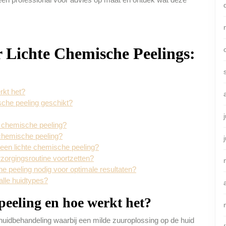
r Lichte Chemische Peelings:
rkt het?
sche peeling geschikt?
e chemische peeling?
 chemische peeling?
a een lichte chemische peeling?
zorgingsroutine voortzetten?
e peeling nodig voor optimale resultaten?
alle huidtypes?
 peeling en hoe werkt het?
 huidbehandeling waarbij een milde zuuroplossing op de huid