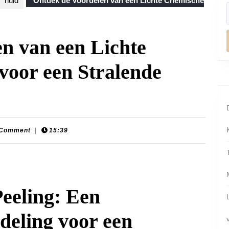
huid
Ontdek de Voordelen van een Lichte Chemische
n van een Lichte
voor een Stralende
 Comment
|
15:39
ats
eeling: Een
deling voor een