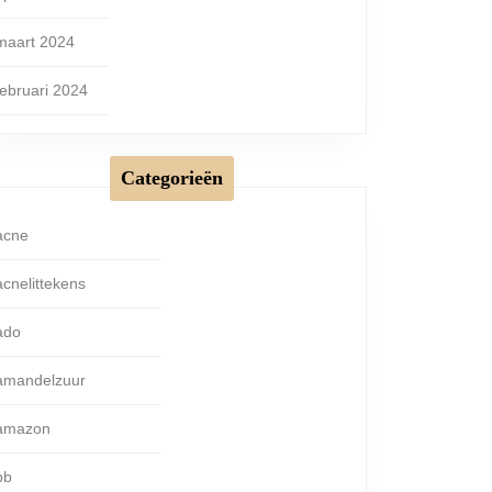
maart 2024
februari 2024
Categorieën
acne
acnelittekens
ado
amandelzuur
amazon
bb