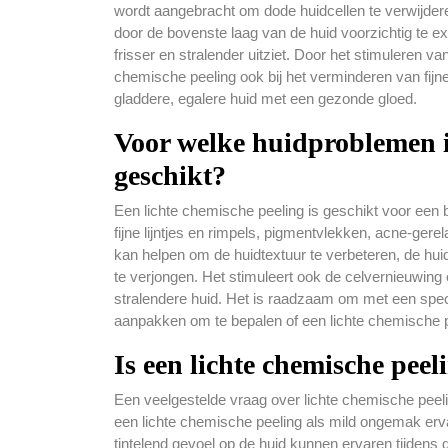
wordt aangebracht om dode huidcellen te verwijdere
door de bovenste laag van de huid voorzichtig te ex
frisser en stralender uitziet. Door het stimuleren va
chemische peeling ook bij het verminderen van fijne
gladdere, egalere huid met een gezonde gloed.
Voor welke huidproblemen is
geschikt?
Een lichte chemische peeling is geschikt voor een 
fijne lijntjes en rimpels, pigmentvlekken, acne-ger
kan helpen om de huidtextuur te verbeteren, de huid
te verjongen. Het stimuleert ook de celvernieuwing e
stralendere huid. Het is raadzaam om met een speci
aanpakken om te bepalen of een lichte chemische pe
Is een lichte chemische peel
Een veelgestelde vraag over lichte chemische peelin
een lichte chemische peeling als mild ongemak erv
tintelend gevoel op de huid kunnen ervaren tijdens d