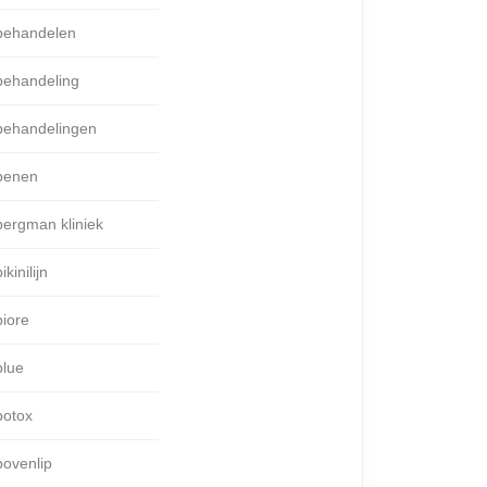
behandelen
behandeling
behandelingen
benen
bergman kliniek
ikinilijn
biore
blue
botox
bovenlip