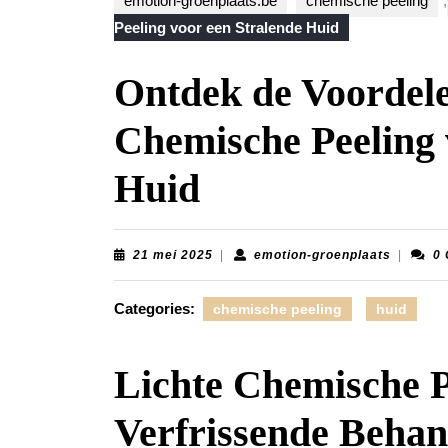
emotion-groenplaats.be
chemische peeling
,
Peeling voor een Stralende Huid
Ontdek de Voordele
Chemische Peeling 
Huid
21
emotion-
21 mei 2025
|
emotion-groenplaats
|
0
mei
groenpla
2025
Categories:
chemische peeling
huid
Lichte Chemische P
Verfrissende Behan