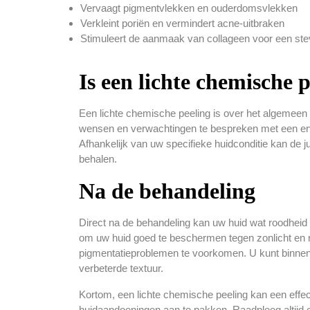
Vervaagt pigmentvlekken en ouderdomsvlekken
Verkleint poriën en vermindert acne-uitbraken
Stimuleert de aanmaak van collageen voor een ste
Is een lichte chemische 
Een lichte chemische peeling is over het algemeen 
wensen en verwachtingen te bespreken met een erv
Afhankelijk van uw specifieke huidconditie kan de j
behalen.
Na de behandeling
Direct na de behandeling kan uw huid wat roodheid v
om uw huid goed te beschermen tegen zonlicht en
pigmentatieproblemen te voorkomen. U kunt binnen k
verbeterde textuur.
Kortom, een lichte chemische peeling kan een effec
huidaandoeningen aan te pakken. Raadpleeg altijd 