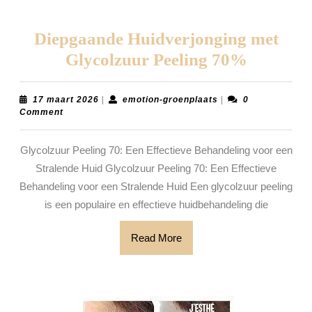
Diepgaande Huidverjonging met
Diepgaa
Glycolzuur Peeling 70%
Huidver
met
17
emotion-
17 maart 2026
|
emotion-groenplaats
|
0
maart
groenplaats
Comment
Glycolz
2026
Peeling
Glycolzuur Peeling 70: Een Effectieve Behandeling voor een
70%
Stralende Huid Glycolzuur Peeling 70: Een Effectieve
Behandeling voor een Stralende Huid Een glycolzuur peeling
is een populaire en effectieve huidbehandeling die
Read
Read More
More