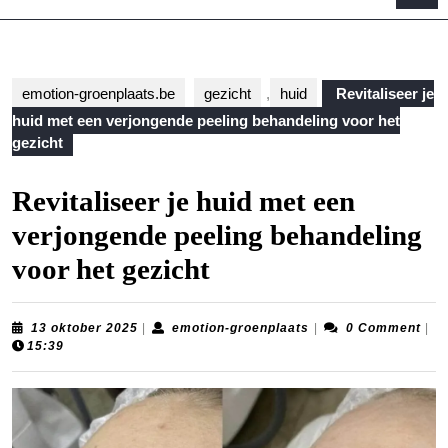
B
emotion-groenplaats.be
gezicht
,
huid
Revitaliseer je
huid met een verjongende peeling behandeling voor het
gezicht
Revitaliseer je huid met een
verjongende peeling behandeling
voor het gezicht
13
emotion-
13 oktober 2025
|
emotion-groenplaats
|
0 Comment
|
oktober
groenplaats
15:39
2025