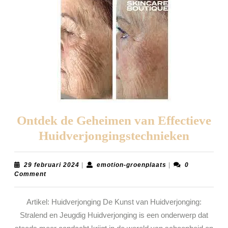
Ontdek de Geheimen van Effectieve
Ontde
Huidverjongingstechnieken
de
Gehei
29
emotion-
29 februari 2024
|
emotion-groenplaats
|
0
februari
groenplaats
Comment
van
2024
Effecti
Artikel: Huidverjonging De Kunst van Huidverjonging:
Huidve
Stralend en Jeugdig Huidverjonging is een onderwerp dat