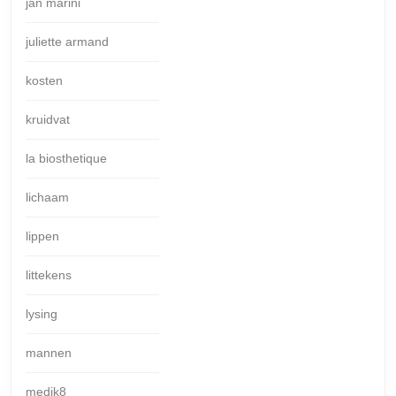
jan marini
juliette armand
kosten
kruidvat
la biosthetique
lichaam
lippen
littekens
lysing
mannen
medik8