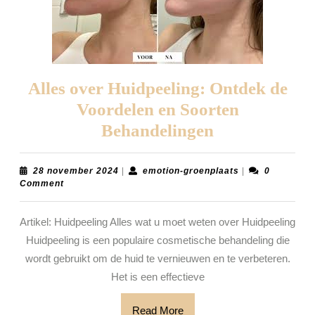
Alles over Huidpeeling: Ontdek de
Voordelen en Soorten
Alles
Behandelingen
over
Huidpeeling:
28
emotion-
28 november 2024
|
emotion-groenplaats
|
0
november
groenplaats
Comment
Ontdek
2024
de
Artikel: Huidpeeling Alles wat u moet weten over Huidpeeling
Voordelen
Huidpeeling is een populaire cosmetische behandeling die
en
wordt gebruikt om de huid te vernieuwen en te verbeteren.
Soorten
Het is een effectieve
Behandeling
Read
Read More