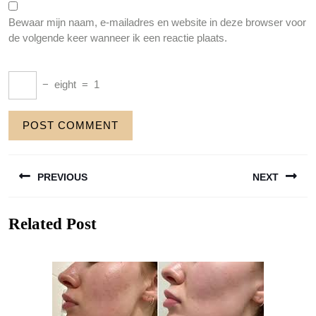
Bewaar mijn naam, e-mailadres en website in deze browser voor
de volgende keer wanneer ik een reactie plaats.
−
eight
=
1
Berichtnavigatie
PREVIOUS
NEXT
Previous
Next
Related Post
post:
post: