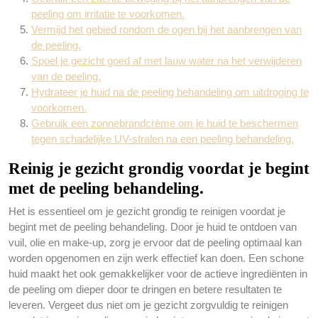
peeling om irritatie te voorkomen.
Vermijd het gebied rondom de ogen bij het aanbrengen van
de peeling.
Spoel je gezicht goed af met lauw water na het verwijderen
van de peeling.
Hydrateer je huid na de peeling behandeling om uitdroging te
voorkomen.
Gebruik een zonnebrandcrème om je huid te beschermen
tegen schadelijke UV-stralen na een peeling behandeling.
Reinig je gezicht grondig voordat je begint
met de peeling behandeling.
Het is essentieel om je gezicht grondig te reinigen voordat je
begint met de peeling behandeling. Door je huid te ontdoen van
vuil, olie en make-up, zorg je ervoor dat de peeling optimaal kan
worden opgenomen en zijn werk effectief kan doen. Een schone
huid maakt het ook gemakkelijker voor de actieve ingrediënten in
de peeling om dieper door te dringen en betere resultaten te
leveren. Vergeet dus niet om je gezicht zorgvuldig te reinigen