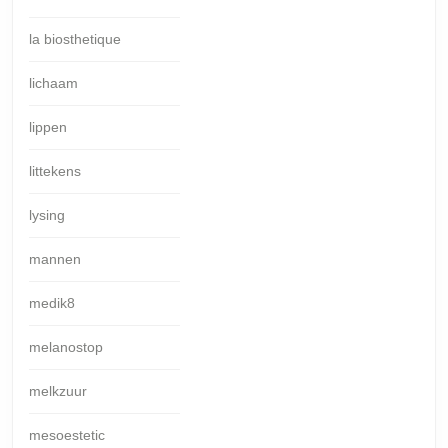
la biosthetique
lichaam
lippen
littekens
lysing
mannen
medik8
melanostop
melkzuur
mesoestetic