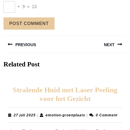
+
9
=
13
Berichtnavigatie
PREVIOUS
NEXT
Previous
Next
Related Post
post:
post:
Stralende Huid met Laser Peeling
Stralende
voor het Gezicht
Huid
met
27
emotion-
27 juli 2025
|
emotion-groenplaats
|
0 Comment
juli
groenplaats
Laser
2025