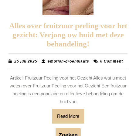
Alles over fruitzuur peeling voor het
gezicht: Verjong uw huid met deze
Alles
behandeling!
over
fruitzuur
25
emotion-
25 juli 2025
|
emotion-groenplaats
|
0 Comment
juli
groenplaats
peeling
2025
Artikel: Fruitzuur Peeling voor het Gezicht Alles wat u moet
voor
weten over Fruitzuur Peeling voor het Gezicht Een fruitzuur
het
peeling is een populaire en effectieve behandeling om de
gezicht:
huid van
Verjong
uw
Read
Read More
More
huid
met
Zoeken