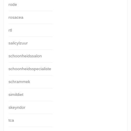
rode
rosacea
rtl
salicylzuur
schoonheidssalon
schoonheidsspecialiste
schrammek
simildiet
skeyndor
tca