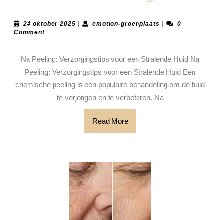
voor
een
24
emotion-
24 oktober 2025
|
emotion-groenplaats
|
0
oktober
groenplaats
Comment
Stralende
2025
Huid
Na Peeling: Verzorgingstips voor een Stralende Huid Na
Na
Peeling: Verzorgingstips voor een Stralende Huid Een
Peeling
chemische peeling is een populaire behandeling om de huid
te verjongen en te verbeteren. Na
Read
Read More
More