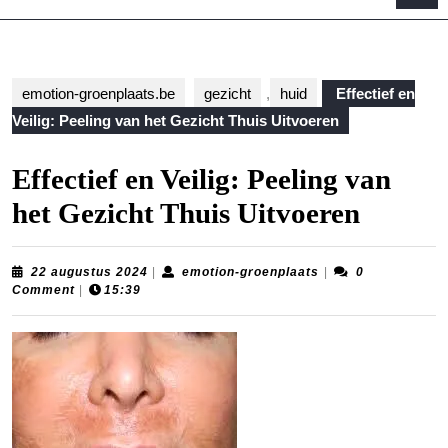
B
emotion-groenplaats.be
gezicht
,
huid
Effectief en
Veilig: Peeling van het Gezicht Thuis Uitvoeren
Effectief en Veilig: Peeling van
het Gezicht Thuis Uitvoeren
22
emotion-
22 augustus 2024
|
emotion-groenplaats
|
0
augustus
groenplaats
Comment
|
15:39
2024