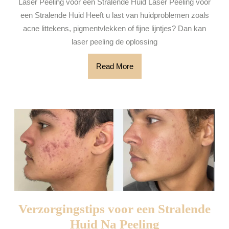
Laser Peeling voor een Stralende Huid Laser Peeling voor
Peeling
een Stralende Huid Heeft u last van huidproblemen zoals
voor
acne littekens, pigmentvlekken of fijne lijntjes? Dan kan
het
laser peeling de oplossing
Gezicht
Read
Read More
More
Verzorgingstips voor een Stralende
Verzorgingst
Huid Na Peeling