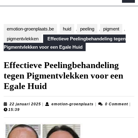
B
emotion-groenplaats.be
huid
,
peeling
,
pigment
,
pigmentvlekken
Effectieve Peelingbehandeling tegen
Pigmentvlekken voor een Egale Huid
Effectieve Peelingbehandeling
tegen Pigmentvlekken voor een
Egale Huid
22
emotion-
22 januari 2025
|
emotion-groenplaats
|
0 Comment
|
januari
groenplaats
15:39
2025