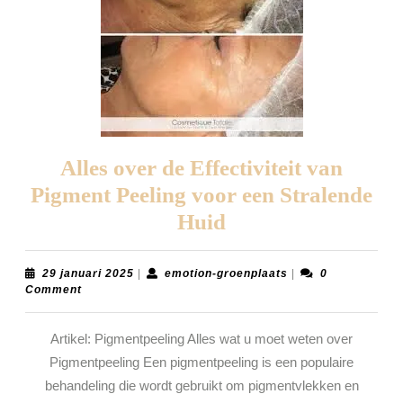
Alles over de Effectiviteit van
Pigment Peeling voor een Stralende
Alles
Huid
over
de
29
emotion-
29 januari 2025
|
emotion-groenplaats
|
0
januari
groenplaats
Comment
Effectiviteit
2025
van
Artikel: Pigmentpeeling Alles wat u moet weten over
Pigment
Pigmentpeeling Een pigmentpeeling is een populaire
Peeling
behandeling die wordt gebruikt om pigmentvlekken en