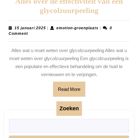
Alles over de effectiviteit van een
Alles
glycolzuurpeeling
over
de
15
emotion-
15 januari 2025
|
emotion-groenplaats
|
0
januari
groenplaats
Comment
effectiviteit
2025
van
Alles wat u moet weten over glycolzuurpeeling Alles wat u
een
moet weten over glycolzuurpeeling Een glycolzuurpeeling is
glycolzuurp
een populaire en effectieve behandeling om de huid te
vernieuwen en te verjongen.
Read
Read More
More
Zoeken