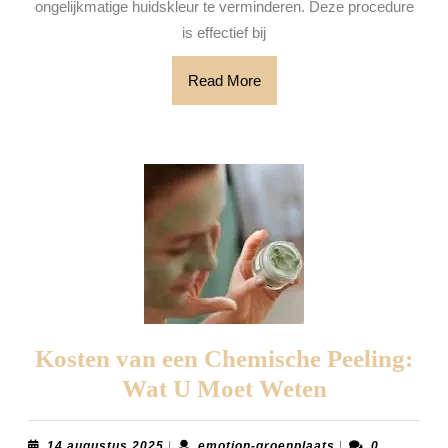
voor
ongelijkmatige huidskleur te verminderen. Deze procedure
is effectief bij
een
Stralende
Read
Read More
Huid
More
Kosten van een Chemische Peeling:
Kosten
Wat U Moet Weten
van
een
14
emotion-
14 augustus 2025
|
emotion-groenplaats
|
0