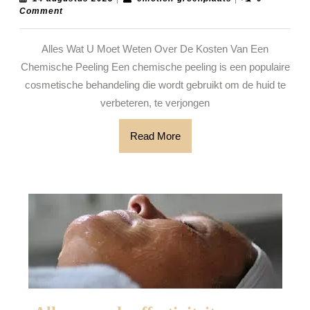
augustus
groenplaats
Comment
Chemische
2025
Peeling:
Alles Wat U Moet Weten Over De Kosten Van Een
Wat
Chemische Peeling Een chemische peeling is een populaire
U
cosmetische behandeling die wordt gebruikt om de huid te
Moet
verbeteren, te verjongen
Weten
Read
Read More
More