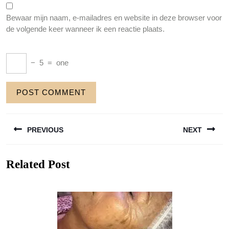
Bewaar mijn naam, e-mailadres en website in deze browser voor
de volgende keer wanneer ik een reactie plaats.
−
5
=
one
Berichtnavigatie
PREVIOUS
NEXT
Previous
Next
Related Post
post:
post: