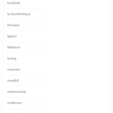
kruidvat
la biosthetique
lichaam
lippen
littekens
lysing
mannen
medik8
melanostop
melkzuur