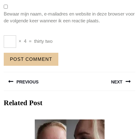
Bewaar mijn naam, e-mailadres en website in deze browser voor
de volgende keer wanneer ik een reactie plaats.
×
4
=
thirty two
Berichtnavigatie
PREVIOUS
NEXT
Previous
Next
Related Post
post:
post: