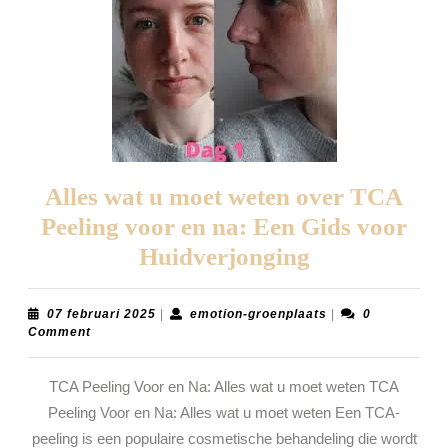
Alles wat u moet weten over TCA
Peeling voor en na: Een Gids voor
Alles
Huidverjonging
wat
u
07
emotion-
07 februari 2025
|
emotion-groenplaats
|
0
februari
groenplaats
Comment
moet
2025
weten
TCA Peeling Voor en Na: Alles wat u moet weten TCA
over
Peeling Voor en Na: Alles wat u moet weten Een TCA-
TCA
peeling is een populaire cosmetische behandeling die wordt