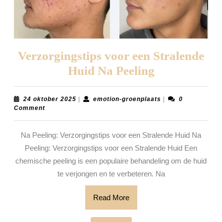
Verzorgingstips voor een Stralende
Verzorgingst
Huid Na Peeling
voor
een
24
emotion-
24 oktober 2025
|
emotion-groenplaats
|
0
oktober
groenplaats
Comment
Stralende
2025
Huid
Na Peeling: Verzorgingstips voor een Stralende Huid Na
Na
Peeling: Verzorgingstips voor een Stralende Huid Een
Peeling
chemische peeling is een populaire behandeling om de huid
te verjongen en te verbeteren. Na
Read
Read More
More