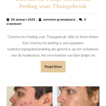
Effectie
Peeling voor Thuisgebruik
en
Veilig:
04
emotion-
04 januari 2026
|
emotion-groenplaats
|
0
januari
groenplaats
Comment
Chemis
2026
Peeling
Chemische Peeling voor Thuisgebruik: Wat Je Moet Weten
voor
Een chemische peeling is een populaire
Thuisg
huidverzorgingsbehandeling die gericht is op het verbeteren
van de huidtextuur, het verminderen van fijne lijntjes en
Read
Read More
More