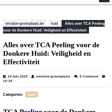
B
emotion-groenplaats.be
huid
Alles over TCA Peeling
voor de Donkere Huid: Veiligheid en Effectiviteit
Alles over TCA Peeling voor de
Donkere Huid: Veiligheid en
Effectiviteit
24
emotion-
24 juni 2025
|
emotion-groenplaats
|
0 Comment
|
juni
groenplaats
15:39
2025
Categories:
huid
TCA Peeling voor de Donkere