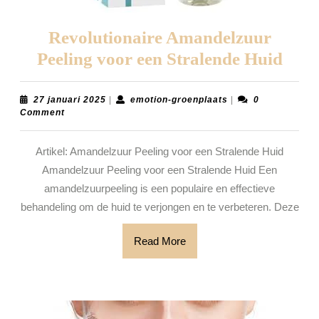
Revolutionaire Amandelzuur
Revo
Peeling voor een Stralende Huid
Ama
Peel
27
emotion-
27 januari 2025
|
emotion-groenplaats
|
0
januari
groenplaats
Comment
voor
2025
een
Artikel: Amandelzuur Peeling voor een Stralende Huid
Stra
Amandelzuur Peeling voor een Stralende Huid Een
Hui
amandelzuurpeeling is een populaire en effectieve
behandeling om de huid te verjongen en te verbeteren. Deze
Read
Read More
More