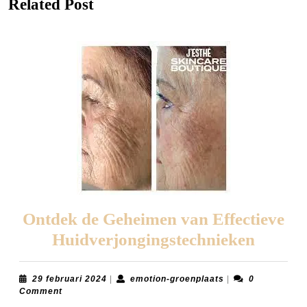
Related Post
post:
post:
Ontdek de Geheimen van Effectieve
Ontde
Huidverjongingstechnieken
de
Gehei
29
emotion-
29 februari 2024
|
emotion-groenplaats
|
0
februari
groenplaats
Comment
van
2024