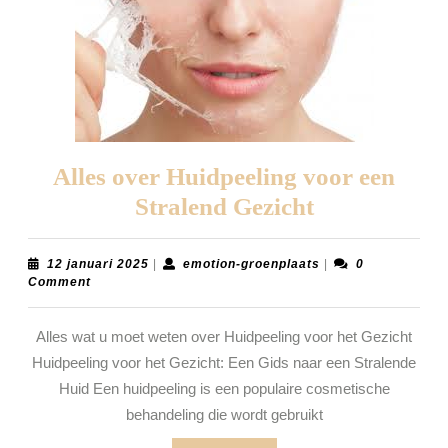
Alles over Huidpeeling voor een
Alles
Stralend Gezicht
over
Huidpeeling
12
emotion-
12 januari 2025
|
emotion-groenplaats
|
0
januari
groenplaats
Comment
voor
2025
een
Alles wat u moet weten over Huidpeeling voor het Gezicht
Stralend
Huidpeeling voor het Gezicht: Een Gids naar een Stralende
Gezicht
Huid Een huidpeeling is een populaire cosmetische
behandeling die wordt gebruikt