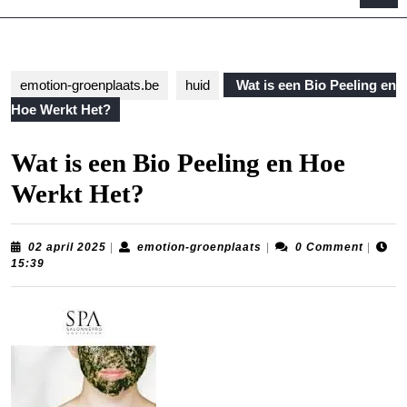
B
emotion-groenplaats.be
huid
Wat is een Bio Peeling en
Hoe Werkt Het?
Wat is een Bio Peeling en Hoe
Werkt Het?
02
emotion-
02 april 2025
|
emotion-groenplaats
|
0 Comment
|
april
groenplaats
15:39
2025