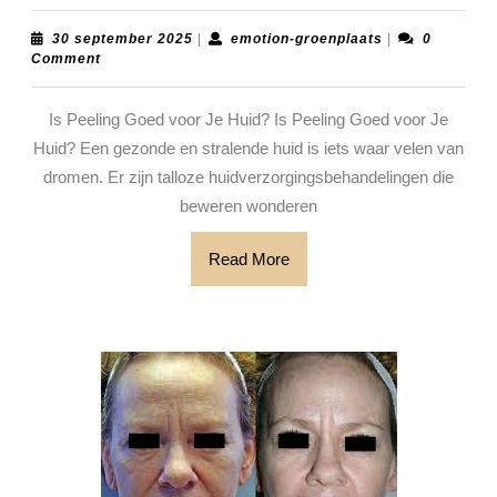
een
peeling
30
emotion-
30 september 2025
|
emotion-groenplaats
|
0
september
groenplaats
Comment
echt
2025
goed
Is Peeling Goed voor Je Huid? Is Peeling Goed voor Je
voor
Huid? Een gezonde en stralende huid is iets waar velen van
jouw
dromen. Er zijn talloze huidverzorgingsbehandelingen die
huid?
beweren wonderen
Read
Read More
More