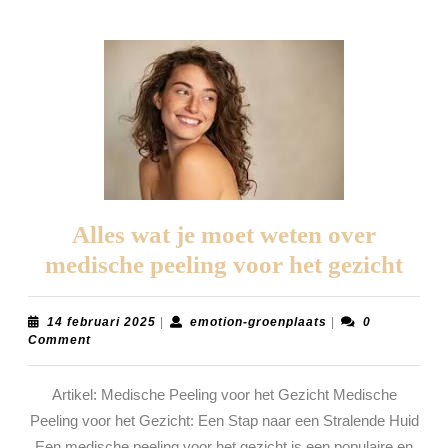
Alles wat je moet weten over
Alle
medische peeling voor het gezicht
wat
je
14
emotion-
14 februari 2025
|
emotion-groenplaats
|
0
februari
groenplaats
Comment
moe
2025
wet
Artikel: Medische Peeling voor het Gezicht Medische
ove
Peeling voor het Gezicht: Een Stap naar een Stralende Huid
med
Een medische peeling voor het gezicht is een populaire en