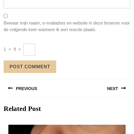
Bewaar mijn naam, e-mailadres en website in deze browser voor
de volgende keer wanneer ik een reactie plaats.
1
+
9
=
Berichtnavigatie
PREVIOUS
NEXT
Previous
Next
Related Post
post:
post: