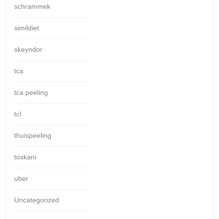
schrammek
simildiet
skeyndor
tca
tca peeling
tcl
thuispeeling
toskani
uber
Uncategorized