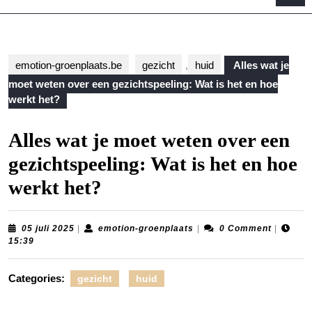
B
emotion-groenplaats.be
gezicht
,
huid
Alles wat je
moet weten over een gezichtspeeling: Wat is het en hoe
werkt het?
Alles wat je moet weten over een
gezichtspeeling: Wat is het en hoe
werkt het?
05
emotion-
05 juli 2025
|
emotion-groenplaats
|
0 Comment
|
juli
groenplaats
15:39
2025
Categories:
gezicht
huid