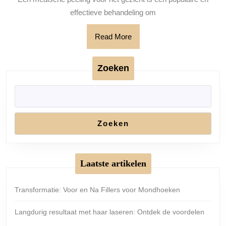
peel
effectieve behandeling om
voo
Read
Read More
het
More
gezi
Zoeken
Zoeken
Laatste artikelen
Transformatie: Voor en Na Fillers voor Mondhoeken
Langdurig resultaat met haar laseren: Ontdek de voordelen