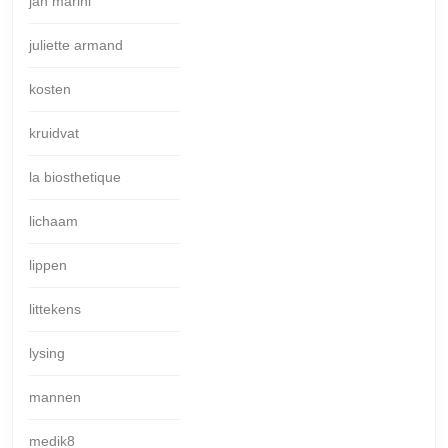
jan marini
juliette armand
kosten
kruidvat
la biosthetique
lichaam
lippen
littekens
lysing
mannen
medik8