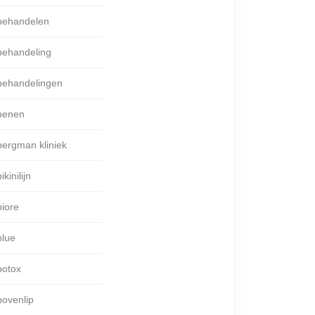
behandelen
behandeling
behandelingen
benen
bergman kliniek
ikinilijn
biore
blue
botox
bovenlip