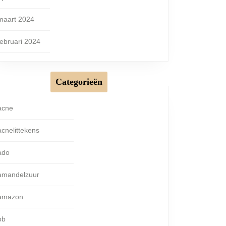
maart 2024
februari 2024
Categorieën
acne
acnelittekens
ado
amandelzuur
amazon
bb