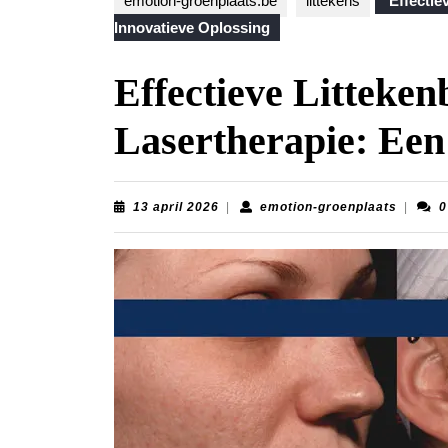
emotion-groenplaats.be
littekens
Effectie
Innovatieve Oplossing
Effectieve Litteke
Lasertherapie: Een
13
emotion
13 april 2026
|
emotion-groenplaats
|
0
april
groenpl
2026