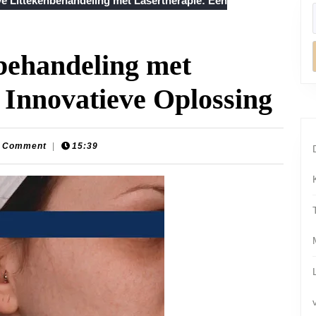
ve Littekenbehandeling met Lasertherapie: Een
nbehandeling met
 Innovatieve Oplossing
-
 Comment
|
15:39
aats