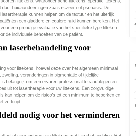
 soorten littekens, waaronder acne-littekens, operatielittekens,
kt door huidaandoeningen zoals eczeem of psoriasis. De
lasertherapie kunnen helpen om de textuur en het uiterlijk
 patiënten een gladdere en egalere huid kunnen bereiken. Het
 voor een grondige evaluatie van het specifieke type litteken
or de individuele behoeften van de patiënt.
aan laserbehandeling voor
ling voor littekens, hoewel deze over het algemeen minimaal
zwelling, veranderingen in pigmentatie of tijdelijke
is belangrijk om een ervaren professional te raadplegen en
esluit tot lasertherapie voor uw littekens. Een zorgvuldige
is kan helpen om de risico’s tot een minimum te beperken en
ef verloopt.
iddeld nodig voor het verminderen
effectief verminderen van littekens met laserbehandeling. Het