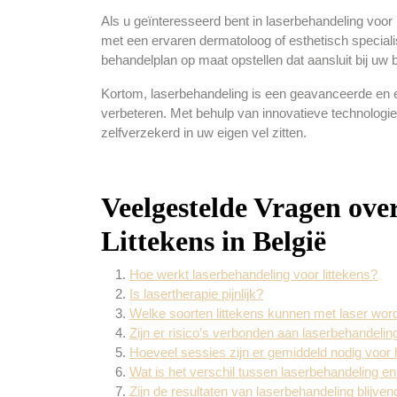
Als u geïnteresseerd bent in laserbehandeling voor
met een ervaren dermatoloog of esthetisch specialis
behandelplan op maat opstellen dat aansluit bij uw 
Kortom, laserbehandeling is een geavanceerde en e
verbeteren. Met behulp van innovatieve technologi
zelfverzekerd in uw eigen vel zitten.
Veelgestelde Vragen ove
Littekens in België
Hoe werkt laserbehandeling voor littekens?
Is lasertherapie pijnlijk?
Welke soorten littekens kunnen met laser wo
Zijn er risico’s verbonden aan laserbehandeling
Hoeveel sessies zijn er gemiddeld nodig voor 
Wat is het verschil tussen laserbehandeling e
Zijn de resultaten van laserbehandeling blijven