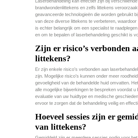
Laserbehandeling kan effectief zijn bij verschillende
brandwondenlittekens en zelfs littekens veroorzaa
geavanceerde technologieën die worden gebruikt bij 
van deze diverse littekens te verbeteren, waardoor
is echter belangrijk om een specialist te raadplegen
en om te bepalen of laserbehandeling geschikt is vo
Zijn er risico’s verbonden 
littekens?
Er zijn enkele risico’s verbonden aan laserbehande
zijn. Mogelijke risico’s kunnen onder meer roodheid, 
gevoeligheid van de behandelde huid omvatten. Het 
alle mogelijke bijwerkingen te bespreken voordat u b
evaluatie van uw huidtype en medische geschieden
ervoor te zorgen dat de behandeling veilig en effecti
Hoeveel sessies zijn er gem
van littekens?
Gemiddeld zijn er meerdere sessies nodig voor het 