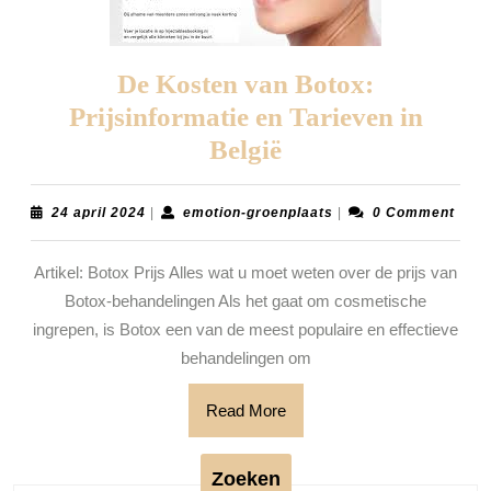
De Kosten van Botox:
Prijsinformatie en Tarieven in
De
België
Kosten
van
24
emotion-
24 april 2024
|
emotion-groenplaats
|
0 Comment
april
groenplaats
Botox:
2024
Artikel: Botox Prijs Alles wat u moet weten over de prijs van
Prijsinformatie
Botox-behandelingen Als het gaat om cosmetische
en
ingrepen, is Botox een van de meest populaire en effectieve
Tarieven
behandelingen om
in
België
Read
Read More
More
Zoeken