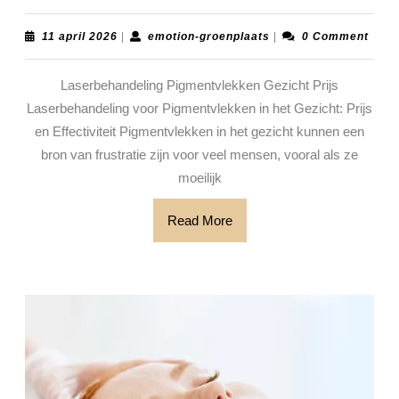
voor
Pigme
11
emotion-
11 april 2026
|
emotion-groenplaats
|
0 Comment
april
groenplaats
in
2026
Laserbehandeling Pigmentvlekken Gezicht Prijs
het
Laserbehandeling voor Pigmentvlekken in het Gezicht: Prijs
Gezic
en Effectiviteit Pigmentvlekken in het gezicht kunnen een
Prijs
bron van frustratie zijn voor veel mensen, vooral als ze
en
moeilijk
Effect
Read
Read More
More