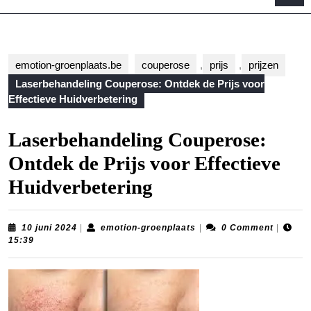
B
emotion-groenplaats.be
couperose
,
prijs
,
prijzen
Laserbehandeling Couperose: Ontdek de Prijs voor
Effectieve Huidverbetering
Laserbehandeling Couperose:
Ontdek de Prijs voor Effectieve
Huidverbetering
10
emotion-
10 juni 2024
|
emotion-groenplaats
|
0 Comment
|
juni
groenplaats
15:39
2024