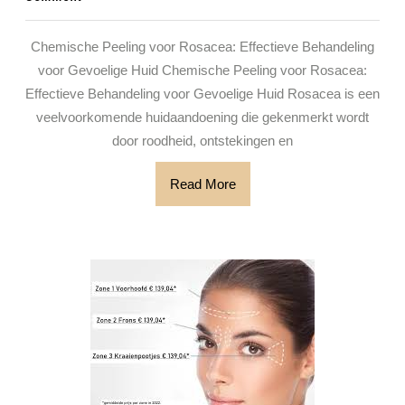
voor
2026
Rosacea:
Chemische Peeling voor Rosacea: Effectieve Behandeling
Verlichting
voor Gevoelige Huid Chemische Peeling voor Rosacea:
voor
Effectieve Behandeling voor Gevoelige Huid Rosacea is een
Gevoelige
veelvoorkomende huidaandoening die gekenmerkt wordt
door roodheid, ontstekingen en
Huid
Read
Read More
More