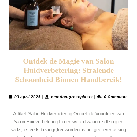
Ontdek de Magie van Salon
Huidverbetering: Stralende
Ont
Schoonheid Binnen Handbereik!
de
Mag
03
emotion-
03 april 2026
|
emotion-groenplaats
|
0 Comment
april
groenplaats
van
2026
Artikel: Salon Huidverbetering Ontdek de Voordelen van
Salo
Salon Huidverbetering In een wereld waarin zelfzorg en
Huid
welzijn steeds belangrijker worden, is het geen verrassing
Stra