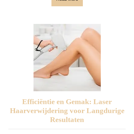
huid
More
Efficiëntie en Gemak: Laser
Haarverwijdering voor Langdurige
Efficiëntie
Resultaten
en