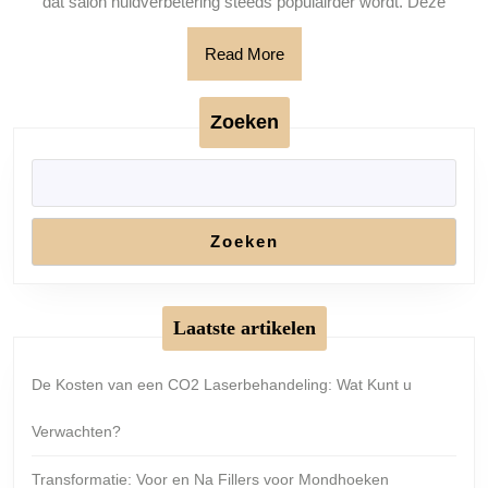
dat salon huidverbetering steeds populairder wordt. Deze
Scho
Bin
Read
Read More
More
Hand
Zoeken
Zoeken
Laatste artikelen
De Kosten van een CO2 Laserbehandeling: Wat Kunt u
Verwachten?
Transformatie: Voor en Na Fillers voor Mondhoeken