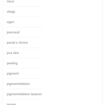
neus
obagi
ogen
pascaud
paula's choice
pca skin
peeling
pigment
pigmentvlekken
pigmentvlekken laseren
porien