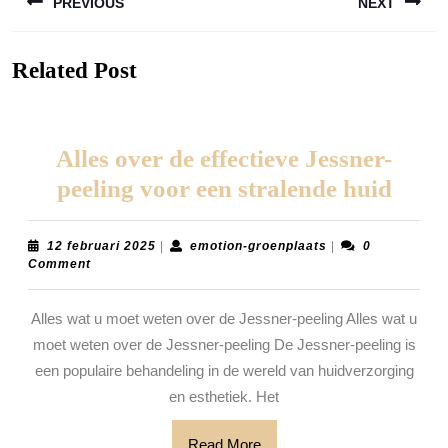
PREVIOUS
NEXT
Previous
Next
Related Post
post:
post:
Alles over de effectieve Jessner-
Alles
peeling voor een stralende huid
over
de
12
emotion-
12 februari 2025
|
emotion-groenplaats
|
0
februari
groenplaats
Comment
effec
2025
Jessn
Alles wat u moet weten over de Jessner-peeling Alles wat u
peeli
moet weten over de Jessner-peeling De Jessner-peeling is
voor
een populaire behandeling in de wereld van huidverzorging
een
en esthetiek. Het
stral
Read
Read More