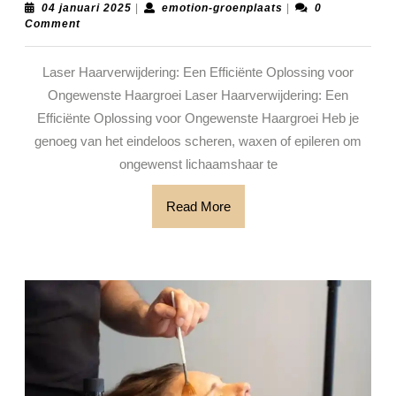
Gemak:
04
emotion-
04 januari 2025
|
emotion-groenplaats
|
0
januari
groenplaats
Comment
Laser
2025
Haarverwijder
Laser Haarverwijdering: Een Efficiënte Oplossing voor
voor
Ongewenste Haargroei Laser Haarverwijdering: Een
Langdurige
Efficiënte Oplossing voor Ongewenste Haargroei Heb je
Resultaten
genoeg van het eindeloos scheren, waxen of epileren om
ongewenst lichaamshaar te
Read
Read More
More