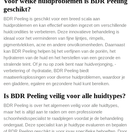
Voor welke huidproblemen is BDR Peeling
geschikt?
BDR Peeling is geschikt voor een breed scala aan
huidproblemen en kan effectief worden ingezet om verschillende
huidcondities te verbeteren. Deze innovatieve behandeling is
ideaal voor het verminderen van fijne lijntjes, rimpels,
pigmentvlekken, acne en andere onvolkomenheden. Daarnaast
kan BDR Peeling helpen bij het verfijnen van de poriën, het
hydrateren van de huid en het herstellen van een gezonde en
stralende teint. Of je nu op zoek bent naar huidverjonging, -
verbetering of -hydratatie, BDR Peeling biedt
maatwerkoplossingen voor diverse huidproblemen, waardoor je
een gladdere, egalere en gezondere huid kunt bereiken.
Is BDR Peeling veilig voor alle huidtypes?
BDR Peeling is over het algemeen veilig voor alle huidtypes,
maar het is altijd aan te raden om een professionele
schoonheidsspecialist te raadplegen voordat je de behandeling
ondergaat. Deze specialist kan je huidtype evalueren en bepalen
of BDR Peeling geschikt is voor jouw specifieke behoeften. Door