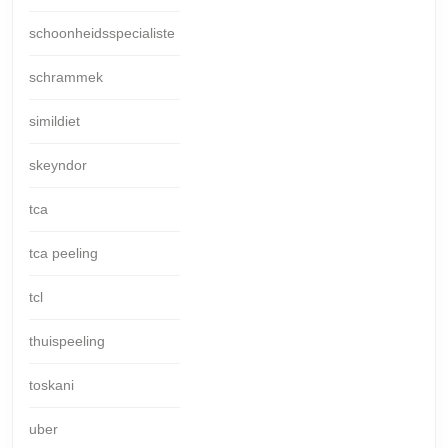
schoonheidsspecialiste
schrammek
simildiet
skeyndor
tca
tca peeling
tcl
thuispeeling
toskani
uber