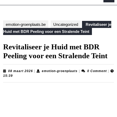
B
emotion-groenplaats.be
Uncategorized
Revitaliseer je
Huid met BDR Peeling voor een Stralende Teint
Revitaliseer je Huid met BDR
Peeling voor een Stralende Teint
08
emotion-
08 maart 2026
|
emotion-groenplaats
|
0 Comment
|
maart
groenplaats
15:39
2026