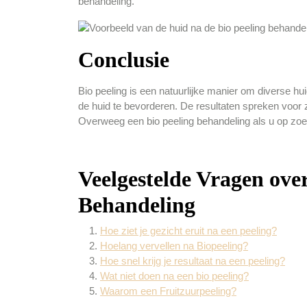
behandeling.
Conclusie
Bio peeling is een natuurlijke manier om diverse 
de huid te bevorderen. De resultaten spreken voor zi
Overweeg een bio peeling behandeling als u op zoe
Veelgestelde Vragen ove
Behandeling
Hoe ziet je gezicht eruit na een peeling?
Hoelang vervellen na Biopeeling?
Hoe snel krijg je resultaat na een peeling?
Wat niet doen na een bio peeling?
Waarom een Fruitzuurpeeling?