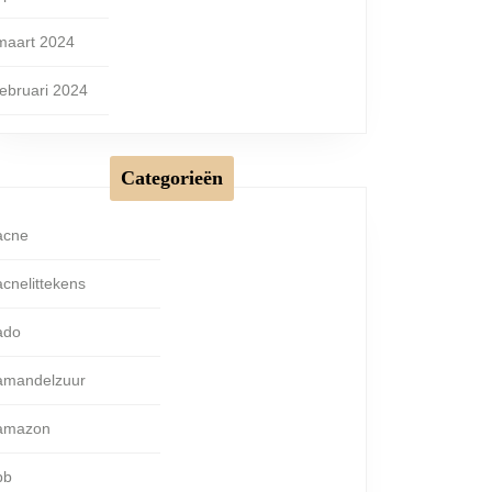
maart 2024
februari 2024
Categorieën
acne
acnelittekens
ado
amandelzuur
amazon
bb