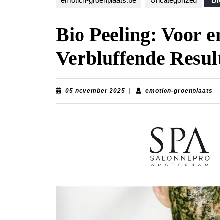
emotion-groenplaats.be
Uncategorized
Bio
Bio Peeling: Voor e
Verbluffende Resul
05
em
05 november 2025
|
emotion-groenplaats
|
november
gr
2025