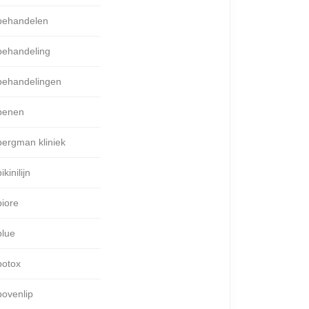
behandelen
behandeling
behandelingen
benen
bergman kliniek
ikinilijn
biore
blue
botox
bovenlip