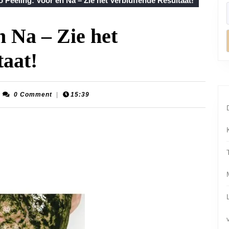
 Peeling: Voor en Na – Zie het Verbluffende Resultaat!
n Na – Zie het
taat!
otion-
0 Comment
|
15:39
oenplaats