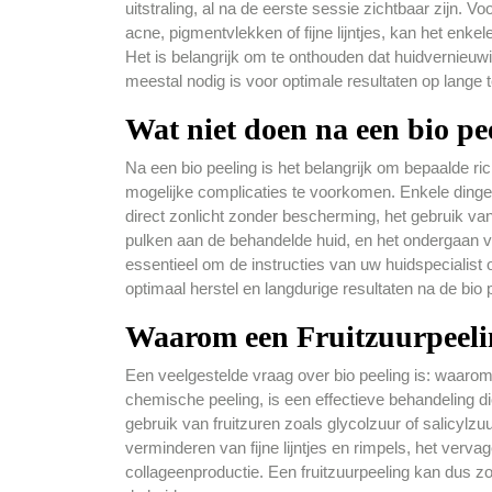
uitstraling, al na de eerste sessie zichtbaar zijn. V
acne, pigmentvlekken of fijne lijntjes, kan het en
Het is belangrijk om te onthouden dat huidvernieuwi
meestal nodig is voor optimale resultaten op lange t
Wat niet doen na een bio pe
Na een bio peeling is het belangrijk om bepaalde ric
mogelijke complicaties te voorkomen. Enkele dingen d
direct zonlicht zonder bescherming, het gebruik va
pulken aan de behandelde huid, en het ondergaan v
essentieel om de instructies van uw huidspecialist 
optimaal herstel en langdurige resultaten na de bio 
Waarom een Fruitzuurpeeli
Een veelgestelde vraag over bio peeling is: waarom
chemische peeling, is een effectieve behandeling di
gebruik van fruitzuren zoals glycolzuur of salicylzu
verminderen van fijne lijntjes en rimpels, het verv
collageenproductie. Een fruitzuurpeeling kan dus zor