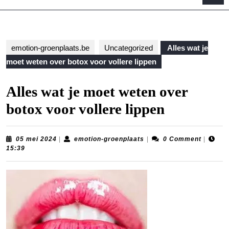
B
emotion-groenplaats.be
Uncategorized
Alles wat je
moet weten over botox voor vollere lippen
Alles wat je moet weten over
botox voor vollere lippen
05
emotion-
05 mei 2024
|
emotion-groenplaats
|
0 Comment
|
mei
groenplaats
15:39
2024