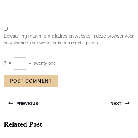
Bewaar mijn naam, e-mailadres en website in deze browser voor
de volgende keer wanneer ik een reactie plaats.
7
×
=
twenty one
Berichtnavigatie
PREVIOUS
NEXT
Previous
Next
Related Post
post:
post: