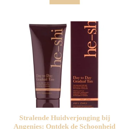
More
Stralende Huidverjonging bij
Angenies: Ontdek de Schoonheid