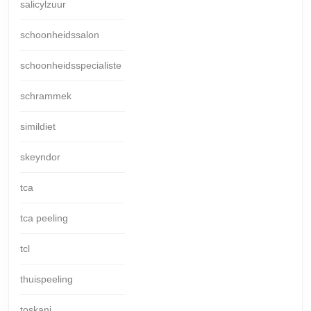
salicylzuur
schoonheidssalon
schoonheidsspecialiste
schrammek
simildiet
skeyndor
tca
tca peeling
tcl
thuispeeling
toskani