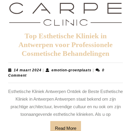
Top Esthetische Kliniek in
Antwerpen voor Professionele
Top
Cosmetische Behandelingen
Esthet
Klinie
14
emotion-
14 maart 2024
|
emotion-groenplaats
|
0
maart
groenplaats
Comment
in
2024
Antwe
Esthetische Kliniek Antwerpen Ontdek de Beste Esthetische
voor
Kliniek in Antwerpen Antwerpen staat bekend om zijn
Profes
prachtige architectuur, levendige cultuur en nu ook om zijn
Cosmet
toonaangevende esthetische klinieken. Als u op
Behand
Read
Read More