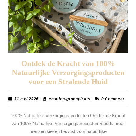
Ontdek de Kracht van 100%
Natuurlijke Verzorgingsproducten
Ontdek
voor een Stralende Huid
de
Kracht
31
emotion-
31 mei 2026
|
emotion-groenplaats
|
0 Comment
mei
groenplaats
van
2026
100% Natuurlijke Verzorgingsproducten Ontdek de Kracht
100%
van 100% Natuurlijke Verzorgingsproducten Steeds meer
Natuurli
mensen kiezen bewust voor natuurlijke
Verzorg