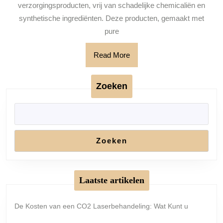
verzorgingsproducten, vrij van schadelijke chemicaliën en
voor
synthetische ingrediënten. Deze producten, gemaakt met
een
pure
Stralend
Read
Read More
Huid
More
Zoeken
Zoeken
Laatste artikelen
De Kosten van een CO2 Laserbehandeling: Wat Kunt u