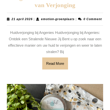
Stralende
van Verjonging
Huidverjong
bij
21
emotion-
21 april 2026
|
emotion-groenplaats
|
0 Comment
april
groenplaats
Angenies:
2026
Huidverjonging bij Angenies Huidverjonging bij Angenies:
Ontdek
Ontdek een Stralende Nieuwe Jij Bent u op zoek naar een
de
effectieve manier om uw huid te verjongen en weer te laten
Schoonheid
stralen? Bij
van
Verjonging
Read
Read More
More