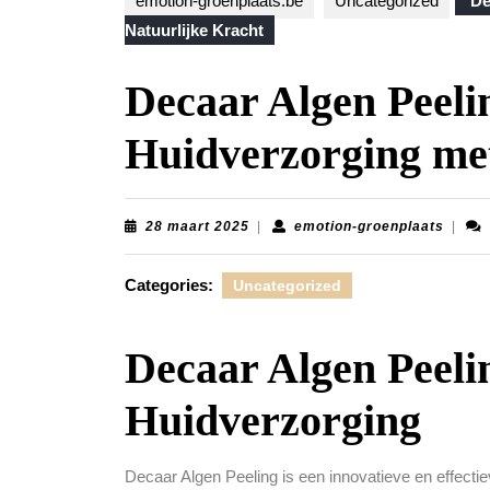
emotion-groenplaats.be
Uncategorized
De
Natuurlijke Kracht
Decaar Algen Peeli
Huidverzorging met
28
emoti
28 maart 2025
|
emotion-groenplaats
|
maart
groenp
2025
Categories:
Uncategorized
Decaar Algen Peeli
Huidverzorging
Decaar Algen Peeling is een innovatieve en effectie