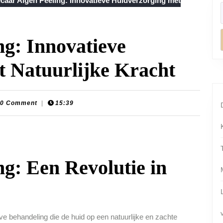
caar Algen Peeling: Innovatieve Huidverzorging met
ng: Innovatieve
 Natuurlijke Kracht
on-
0 Comment
|
15:39
laats
ng: Een Revolutie in
ve behandeling die de huid op een natuurlijke en zachte