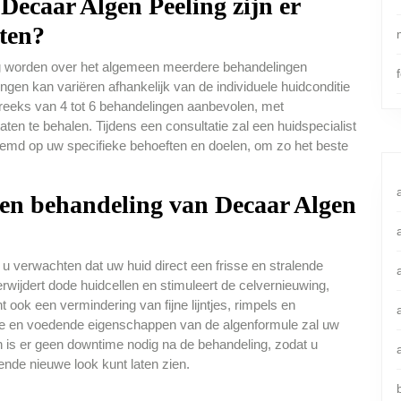
Decaar Algen Peeling zijn er
aten?
ng worden over het algemeen meerdere behandelingen
gen kan variëren afhankelijk van de individuele huidconditie
reeks van 4 tot 6 behandelingen aanbevolen, met
en te behalen. Tijdens een consultatie zal een huidspecialist
stemd op uw specifieke behoeften en doelen, om zo het beste
en behandeling van Decaar Algen
u verwachten dat uw huid direct een frisse en stralende
 verwijdert dode huidcellen en stimuleert de celvernieuwing,
 ook een vermindering van fijne lijntjes, rimpels en
e en voedende eigenschappen van de algenformule zal uw
 is er geen downtime nodig na de behandeling, zodat u
ende nieuwe look kunt laten zien.