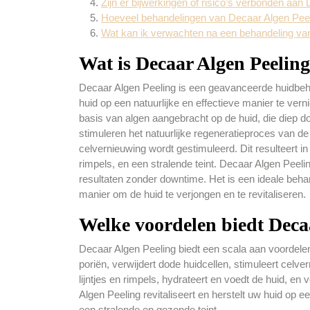
Zijn er bijwerkingen of risico’s verbonden aan
Hoeveel behandelingen van Decaar Algen Peelin
Wat kan ik verwachten na een behandeling va
Wat is Decaar Algen Peeling
Decaar Algen Peeling is een geavanceerde huidbeh
huid op een natuurlijke en effectieve manier te ver
basis van algen aangebracht op de huid, die diep do
stimuleren het natuurlijke regeneratieproces van d
celvernieuwing wordt gestimuleerd. Dit resulteert in 
rimpels, en een stralende teint. Decaar Algen Peelin
resultaten zonder downtime. Het is een ideale beha
manier om de huid te verjongen en te revitaliseren.
Welke voordelen biedt Deca
Decaar Algen Peeling biedt een scala aan voordelen
poriën, verwijdert dode huidcellen, stimuleert celver
lijntjes en rimpels, hydrateert en voedt de huid, 
Algen Peeling revitaliseert en herstelt uw huid op e
een stralende en gezonde teint.