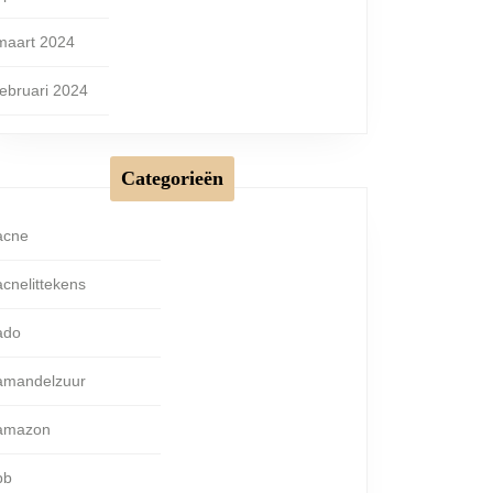
maart 2024
februari 2024
Categorieën
acne
acnelittekens
ado
amandelzuur
amazon
bb