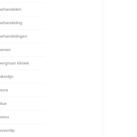
behandelen
behandeling
behandelingen
benen
bergman kliniek
ikinilijn
biore
blue
botox
bovenlip