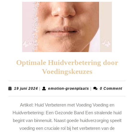
Optimale Huidverbetering door
Optimale
Voedingskeuzes
Huidverbete
door
19
emotion-
19 juni 2024
|
emotion-groenplaats
|
0 Comment
juni
groenplaats
Voedingskeu
2024
Artikel: Huid Verbeteren met Voeding Voeding en
Huidverbetering: Een Gezonde Band Een stralende huid
begint van binnenuit. Naast goede huidverzorging speelt
voeding een cruciale rol bij het verbeteren van de