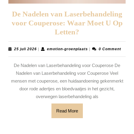
De Nadelen van Laserbehandeling
voor Couperose: Waar Moet U Op
De
Letten?
Nadelen
van
25
emotion-
25 juli 2026
|
emotion-groenplaats
|
0 Comment
juli
groenplaats
Laserbehandelin
2026
De Nadelen van Laserbehandeling voor Couperose De
voor
Nadelen van Laserbehandeling voor Couperose Veel
Couperose:
mensen met couperose, een huidaandoening gekenmerkt
Waar
door rode adertjes en bloedvaatjes in het gezicht,
Moet
overwegen laserbehandeling als
U
Read
Read More
Op
More
Letten?