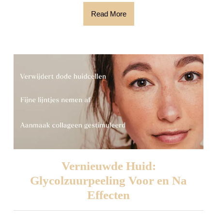
Read
Read More
More
Vernieuwde Huid:
Glycolzuurpeeling Voor en Na
Vernieuwde
Effecten
Huid: