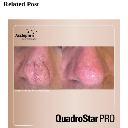
Related Post
post:
post: