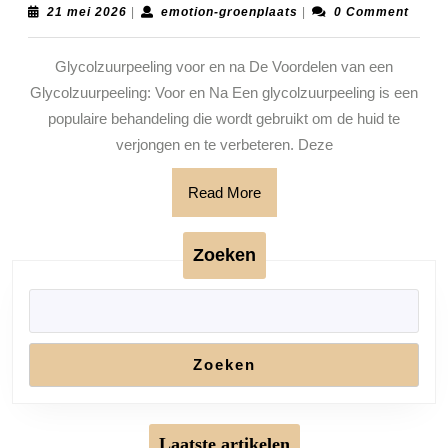
Glycolzuurpeeli
21
emotion-
21 mei 2026
|
emotion-groenplaats
|
0 Comment
mei
groenplaats
Voor
2026
Glycolzuurpeeling voor en na De Voordelen van een
en
Glycolzuurpeeling: Voor en Na Een glycolzuurpeeling is een
Na
populaire behandeling die wordt gebruikt om de huid te
Effecten
verjongen en te verbeteren. Deze
Read
Read More
More
Zoeken
Zoeken
Laatste artikelen