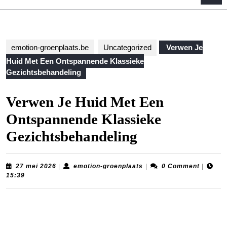
B
emotion-groenplaats.be
Uncategorized
Verwen Je
Huid Met Een Ontspannende Klassieke
Gezichtsbehandeling
Verwen Je Huid Met Een
Ontspannende Klassieke
Gezichtsbehandeling
27
emotion-
27 mei 2026
|
emotion-groenplaats
|
0 Comment
|
mei
groenplaats
15:39
2026