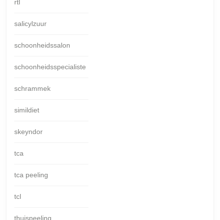
rtl
salicylzuur
schoonheidssalon
schoonheidsspecialiste
schrammek
simildiet
skeyndor
tca
tca peeling
tcl
thuispeeling