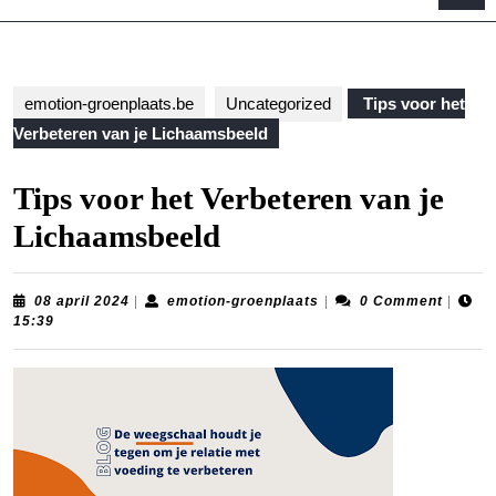
B
emotion-groenplaats.be
Uncategorized
Tips voor het
Verbeteren van je Lichaamsbeeld
Tips voor het Verbeteren van je
Lichaamsbeeld
08
emotion-
08 april 2024
|
emotion-groenplaats
|
0 Comment
|
april
groenplaats
15:39
2024