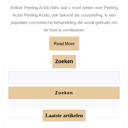
Verjong
Artikel: Peeling Acido Alles wat u moet weten over Peeling
uw
Acido Peeling Acido, ook bekend als zuurpeeling, is een
huid
populaire cosmetische behandeling die wordt gebruikt om
met
de huid te vernieuwen
deze
Read
Read More
cosmetische
More
behandeling
Zoeken
Zoeken
Laatste artikelen