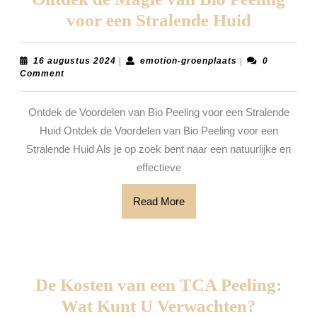
Ontdek
voor een Stralende Huid
de
Magie
16
emotion-
16 augustus 2024
|
emotion-groenplaats
|
0
augustus
groenplaats
Comment
van
2024
Bio
Ontdek de Voordelen van Bio Peeling voor een Stralende
Peeling
Huid Ontdek de Voordelen van Bio Peeling voor een
voor
Stralende Huid Als je op zoek bent naar een natuurlijke en
een
effectieve
Stralend
Read
Read More
Huid
More
De Kosten van een TCA Peeling:
De
Wat Kunt U Verwachten?