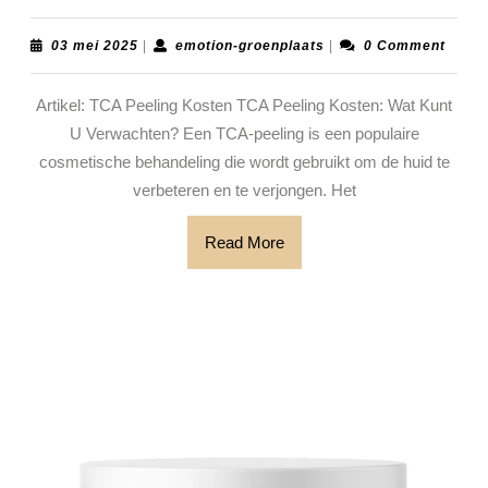
Kosten
van
03
emotion-
03 mei 2025
|
emotion-groenplaats
|
0 Comment
mei
groenplaats
een
2025
Artikel: TCA Peeling Kosten TCA Peeling Kosten: Wat Kunt
TCA
U Verwachten? Een TCA-peeling is een populaire
Peeling:
cosmetische behandeling die wordt gebruikt om de huid te
Wat
verbeteren en te verjongen. Het
Kunt
U
Read
Read More
More
Verwac