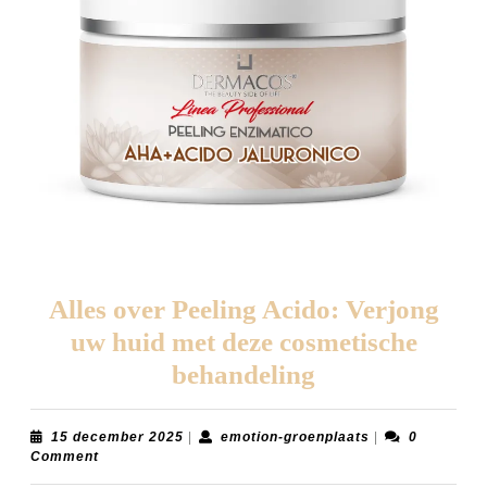
Alles over Peeling Acido: Verjong
uw huid met deze cosmetische
Alles
behandeling
over
Peeling
15
emotion-
15 december 2025
|
emotion-groenplaats
|
0
december
groenplaats
Comment
Acido:
2025