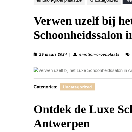
emotion-groenplaats.be
Uncategorized
Ve
Verwen uzelf bij he
Schoonheidssalon 
29
emoti
29 maart 2024
|
emotion-groenplaats
|
maart
groenp
2024
Categories:
Uncategorized
Ontdek de Luxe Sch
Antwerpen