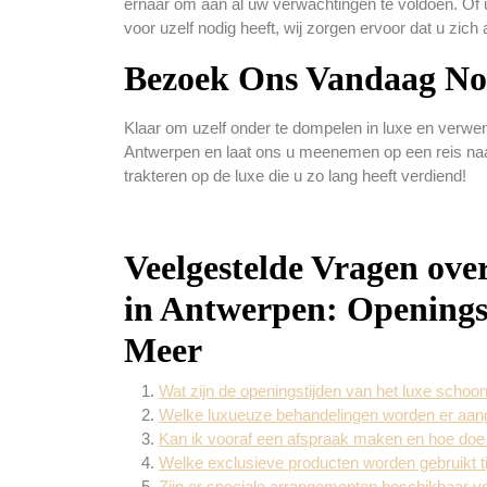
ernaar om aan al uw verwachtingen te voldoen. Of 
voor uzelf nodig heeft, wij zorgen ervoor dat u zich 
Bezoek Ons Vandaag N
Klaar om uzelf onder te dompelen in luxe en verwe
Antwerpen en laat ons u meenemen op een reis naar
trakteren op de luxe die u zo lang heeft verdiend!
Veelgestelde Vragen ove
in Antwerpen: Openings
Meer
Wat zijn de openingstijden van het luxe schoo
Welke luxueuze behandelingen worden er aan
Kan ik vooraf een afspraak maken en hoe doe 
Welke exclusieve producten worden gebruikt t
Zijn er speciale arrangementen beschikbaar vo