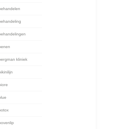
behandelen
behandeling
behandelingen
benen
bergman kliniek
ikinilijn
biore
blue
botox
bovenlip