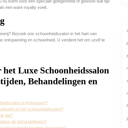
u nu komt voor een speciale gelegenheid of gewoon wat tijd
als een ware royalty voelt.
og
nnerij? Bezoek ons schoonheidssalon in het hart van
 ontspanning en schoonheid. U verdient het om uzelf te
r het Luxe Schoonheidssalon
tijden, Behandelingen en
nheidssalon in Antwerpen?
geboden in het schoonheidssalon?
ik dat?
ijdens de behandelingen?
or bijvoorbeeld bruiden of groepen?