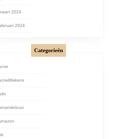
maart 2024
februari 2024
Categorieën
acne
acnelittekens
ado
amandelzuur
amazon
bb