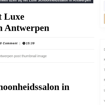
rwen uzelf bij het Luxe Schoonheidssalon in Antwerpen
t Luxe
in Antwerpen
on-
0 Comment
|
15:39
laats
oonheidssalon in