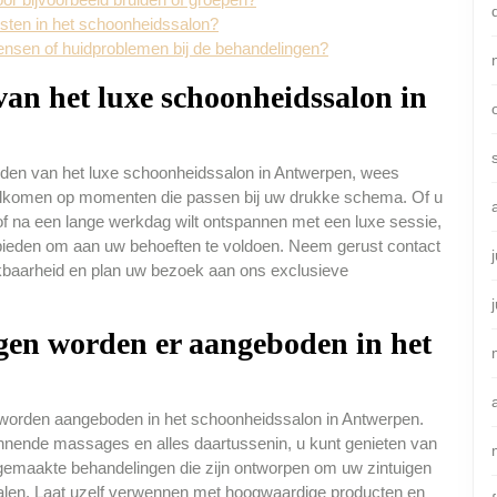
listen in het schoonheidssalon?
ensen of huidproblemen bij de behandelingen?
van het luxe schoonheidssalon in
ijden van het luxe schoonheidssalon in Antwerpen, wees
welkomen op momenten die passen bij uw drukke schema. Of u
of na een lange werkdag wilt ontspannen met een luxe sessie,
te bieden om aan uw behoeften te voldoen. Neem gerust contact
kbaarheid en plan uw bezoek aan ons exclusieve
gen worden er aangeboden in het
worden aangeboden in het schoonheidssalon in Antwerpen.
nnende massages en alles daartussenin, u kunt genieten van
gemaakte behandelingen die zijn ontworpen om uw zintuigen
stralen. Laat uzelf verwennen met hoogwaardige producten en