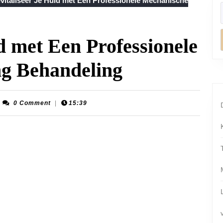
vitaliseer Je Huid met Een Professionele Mechanische
d met Een Professionele
ng Behandeling
otion-
0 Comment
|
15:39
oenplaats