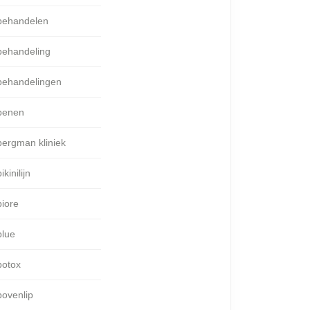
behandelen
behandeling
behandelingen
benen
bergman kliniek
ikinilijn
biore
blue
botox
bovenlip