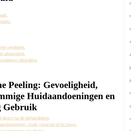
uid.
impels.
nel verdwijnt.
el uitgevoerd.
gdigere uitstraling.
 Peeling: Gevoeligheid,
ommige Huidaandoeningen en
g Gebruik
 direct na de behandeling.
aandoeningen, zoals rosacea of eczeem.
or langdurige resultaten.