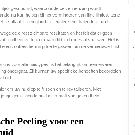
chtjes geschuurd, waardoor de celvernieuwing wordt
deling kan helpen bij het verminderen van fijne lijntjes, acne
et resultaat is een gladdere, egalere en stralendere huid.
e de direct zichtbare resultaten en het feit dat er geen
wat roodheid vertonen, maar dit trekt meestal snel weg. Het is
atie en zonbescherming toe te passen om de vernieuwde huid
g is voor alle huidtypes, is het belangrijk om een ervaren
ling ondergaat. Zij kunnen uw specifieke behoeften beoordelen
 huid.
r om uw huid op te frissen en te revitaliseren. Met
eugdiger uitziende huid die straalt van gezondheid.
che Peeling voor een
Huid