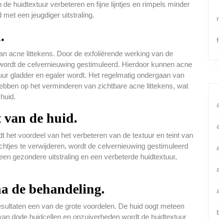
de huidtextuur verbeteren en fijne lijntjes en rimpels minder
 met een jeugdiger uitstraling.
.
n acne littekens. Door de exfoliërende werking van de
wordt de celvernieuwing gestimuleerd. Hierdoor kunnen acne
tuur gladder en egaler wordt. Het regelmatig ondergaan van
ebben op het verminderen van zichtbare acne littekens, wat
huid.
t van de huid.
 het voordeel van het verbeteren van de textuur en teint van
htjes te verwijderen, wordt de celvernieuwing gestimuleerd
n een gezondere uitstraling en een verbeterde huidtextuur,
na de behandeling.
esultaten een van de grote voordelen. De huid oogt meteen
g van dode huidcellen en onzuiverheden wordt de huidtextuur