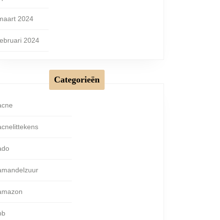
maart 2024
februari 2024
Categorieën
acne
acnelittekens
ado
amandelzuur
amazon
bb