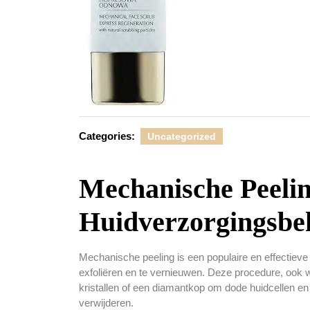
Categories:
Uncategorized
Mechanische Peelin
Huidverzorgingsbe
Mechanische peeling is een populaire en effectieve
exfoliëren en te vernieuwen. Deze procedure, ook 
kristallen of een diamantkop om dode huidcellen e
verwijderen.