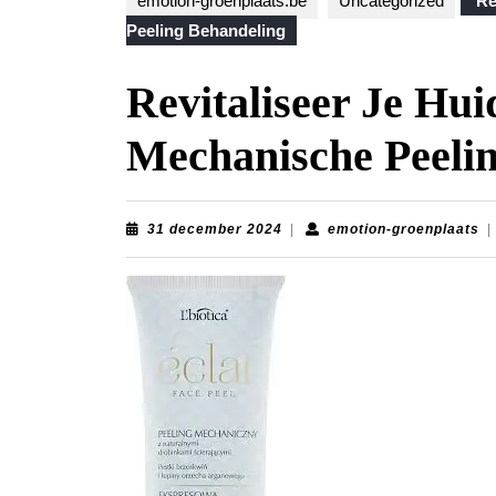
emotion-groenplaats.be
Uncategorized
Re
Peeling Behandeling
Revitaliseer Je Hui
Mechanische Peeli
31
em
31 december 2024
|
emotion-groenplaats
|
december
gr
2024