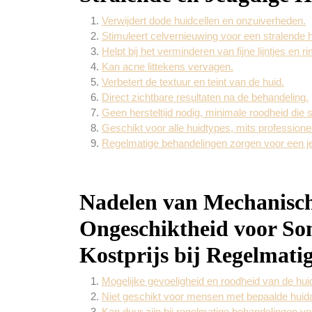
Verwijdert dode huidcellen en onzuiverheden.
Stimuleert celvernieuwing voor een stralende h
Helpt bij het verminderen van fijne lijntjes en r
Kan acne littekens vervagen.
Verbetert de textuur en teint van de huid.
Direct zichtbare resultaten na de behandeling.
Geen hersteltijd nodig, minimale roodheid die s
Geschikt voor alle huidtypes, mits professione
Regelmatige behandelingen zorgen voor een jeu
Nadelen van Mechanische
Ongeschiktheid voor S
Kostprijs bij Regelmati
Mogelijke gevoeligheid en roodheid van de huid
Niet geschikt voor mensen met bepaalde huid
Kan duur zijn bij regelmatige behandelingen vo