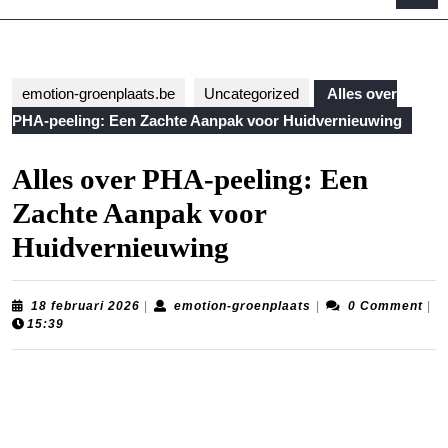
B
emotion-groenplaats.be
Uncategorized
Alles over
PHA-peeling: Een Zachte Aanpak voor Huidvernieuwing
Alles over PHA-peeling: Een
Zachte Aanpak voor
Huidvernieuwing
18
emotion-
18 februari 2026
|
emotion-groenplaats
|
0 Comment
|
februari
groenplaats
15:39
2026