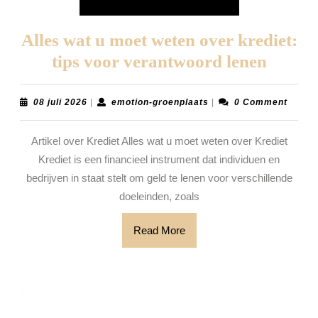
Alles wat u moet weten over krediet:
Alles
tips voor verantwoord lenen
wat
u
08
emotion-
08 juli 2026
|
emotion-groenplaats
|
0 Comment
juli
groenplaats
moet
2026
Artikel over Krediet Alles wat u moet weten over Krediet
weten
Krediet is een financieel instrument dat individuen en
over
bedrijven in staat stelt om geld te lenen voor verschillende
krediet
doeleinden, zoals
tips
voor
Read
Read More
More
veran
lenen