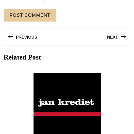
Berichtnavigatie
PREVIOUS
NEXT
Previous
Next
Related Post
post:
post: