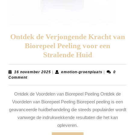
Ontdek de Verjongende Kracht van
Biorepeel Peeling voor een
Ontdek
Stralende Huid
de
Verjongende
16
emotion-
16 november 2025
|
emotion-groenplaats
|
0
november
groenplaats
Comment
Kracht
2025
van
Ontdek de Voordelen van Biorepeel Peeling Ontdek de
Biorepeel
Voordelen van Biorepeel Peeling Biorepeel peeling is een
Peeling
geavanceerde huidbehandeling die steeds populairder wordt
voor
vanwege de indrukwekkende resultaten die het kan
opleveren.
een