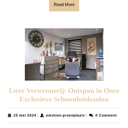
Stralende
Read
Read More
Huid
More
Luxe Verwennerij: Ontspan in Onze
Luxe
Exclusieve Schoonheidssalon
Verwe
Ontsp
25
emotion-
25 mei 2024
|
emotion-groenplaats
|
0 Comment
mei
groenplaats
in
2024