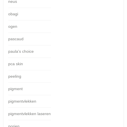
neus
obagi
ogen
pascaud
paula's choice
pca skin
peeling
pigment
pigmentvlekken
pigmentvlekken laseren
porien