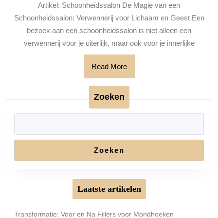
Artikel: Schoonheidssalon De Magie van een
Onze
Schoonheidssalon: Verwennerij voor Lichaam en Geest Een
Exclus
bezoek aan een schoonheidssalon is niet alleen een
Schoo
verwennerij voor je uiterlijk, maar ook voor je innerlijke
Read
Read More
More
Zoeken
Zoeken
Laatste artikelen
Transformatie: Voor en Na Fillers voor Mondhoeken