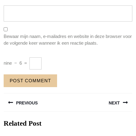
Bewaar mijn naam, e-mailadres en website in deze browser voor
de volgende keer wanneer ik een reactie plaats.
nine
−
6
=
Berichtnavigatie
PREVIOUS
NEXT
Previous
Next
Related Post
post:
post: