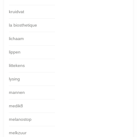
kruidvat
la biosthetique
lichaam
lippen
littekens
lysing
mannen
medik8
melanostop
melkzuur