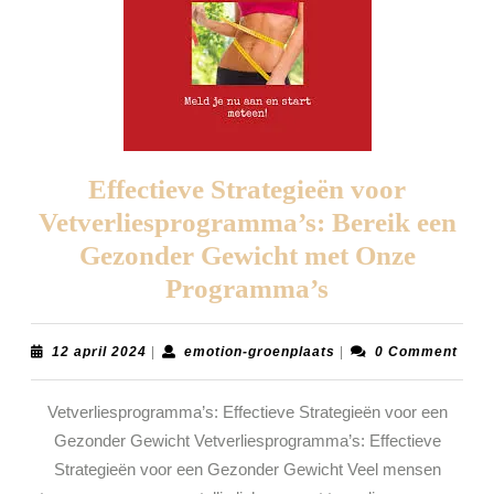
Effectieve Strategieën voor
Vetverliesprogramma’s: Bereik een
Gezonder Gewicht met Onze
Effectieve
Programma’s
Strategieën
voor
12
emotion-
12 april 2024
|
emotion-groenplaats
|
0 Comment
april
groenplaats
Vetverliespr
2024
Vetverliesprogramma’s: Effectieve Strategieën voor een
Bereik
Gezonder Gewicht Vetverliesprogramma’s: Effectieve
een
Strategieën voor een Gezonder Gewicht Veel mensen
Gezonder