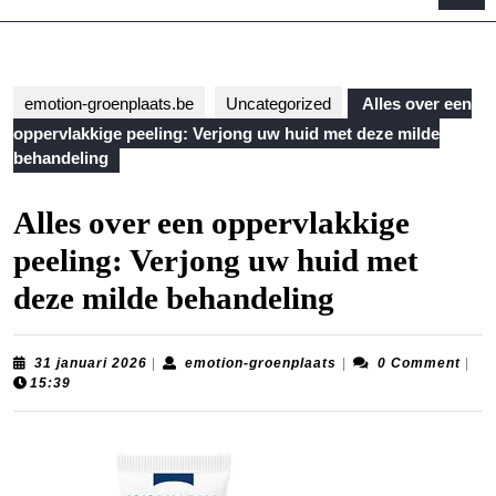
B
emotion-groenplaats.be
Uncategorized
Alles over een
oppervlakkige peeling: Verjong uw huid met deze milde
behandeling
Alles over een oppervlakkige
peeling: Verjong uw huid met
deze milde behandeling
31
emotion-
31 januari 2026
|
emotion-groenplaats
|
0 Comment
|
januari
groenplaats
15:39
2026