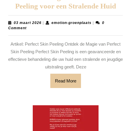
Ont
Peeling voor een Stralende Huid
de
Mag
03
emotion-
03 maart 2026
|
emotion-groenplaats
|
0
maart
groenplaats
Comment
van
2026
Perf
Artikel: Perfect Skin Peeling Ontdek de Magie van Perfect
Skin
Skin Peeling Perfect Skin Peeling is een geavanceerde en
Peel
effectieve behandeling die uw huid een stralende en jeugdige
voor
uitstraling geeft. Deze
een
Read
Read More
Stra
More
Hui