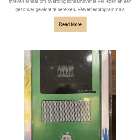
streven ernaar om overtollig lichaamsvet te verliezen en een
Gewicht
gezonder gewicht te bereiken. Vetverliesprogramma’s
met
Read
Read More
Onze
More
Programma’s