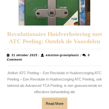
Revolutionaire Huidverbetering met
Rev
ATC Peeling: Ontdek de Voordelen
Hui
me
31
emotion-
31 oktober 2025
|
emotion-groenplaats
|
0
oktober
groenplaats
Comment
AT
2025
Pee
Artikel: ATC Peeling – Een Revolutie in Huidverzorging ATC
On
Peeling – Een Revolutie in Huidverzorging ATC Peeling, ook
de
bekend als Advanced TCA Peeling, is een geavanceerde en
Voo
effectieve behandeling die
Read
Read More
More