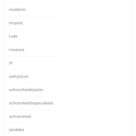
reviderm
rimpels
rode
rosacea
rtl
salicylzuur
schoonheidssalon
schoonheidsspecialiste
schrammek
simildiet