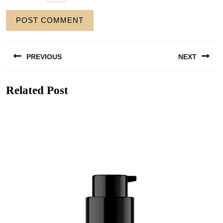
Berichtnavigatie
PREVIOUS
NEXT
Previous
Next
Related Post
post:
post: