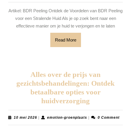
BD
Artikel: BDR Peeling Ontdek de Voordelen van BDR Peeling
Peel
voor een Stralende Huid Als je op zoek bent naar een
voor
effectieve manier om je huid te verjongen en te laten
een
Read
Read More
Stra
More
Tein
Alles over de prijs van
gezichtsbehandelingen: Ontdek
betaalbare opties voor
Alles
huidverzorging
over
de
10
emotion-
10 mei 2026
|
emotion-groenplaats
|
0 Comment
mei
groenplaats
prijs
2026