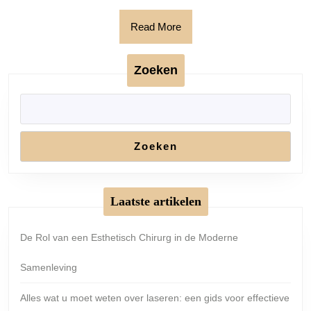
huid
Read
Read More
met
More
deze
Zoeken
effectieve
behandeling
Zoeken
Laatste artikelen
De Rol van een Esthetisch Chirurg in de Moderne
Samenleving
Alles wat u moet weten over laseren: een gids voor effectieve