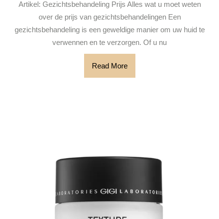
Artikel: Gezichtsbehandeling Prijs Alles wat u moet weten
van
over de prijs van gezichtsbehandelingen Een
gezichtsbeha
gezichtsbehandeling is een geweldige manier om uw huid te
Ontdek
verwennen en te verzorgen. Of u nu
betaalbare
opties
Read
Read More
More
voor
huidverzorg