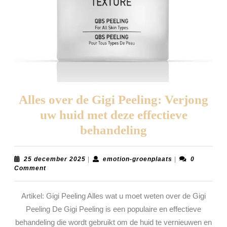
Alles over de Gigi Peeling: Verjong
uw huid met deze effectieve
Alles
behandeling
over
de
25
emotion-
25 december 2025
|
emotion-groenplaats
|
0
december
groenplaats
Comment
Gigi
2025
Peeling:
Artikel: Gigi Peeling Alles wat u moet weten over de Gigi
Verjong
Peeling De Gigi Peeling is een populaire en effectieve
uw
behandeling die wordt gebruikt om de huid te vernieuwen en