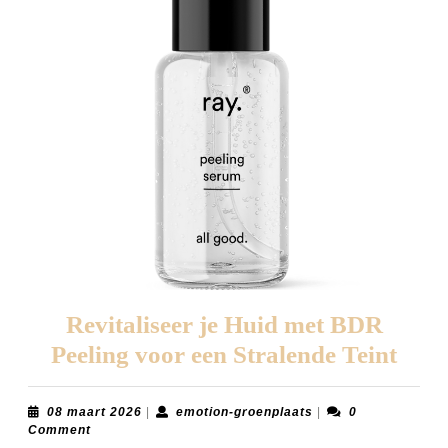
Revitaliseer je Huid met BDR
Revi
Peeling voor een Stralende Teint
je
Hui
08
emotion-
08 maart 2026
|
emotion-groenplaats
|
0
maart
groenplaats
Comment
met
2026