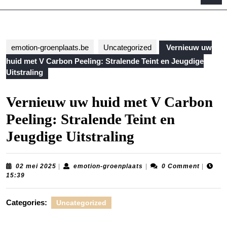
B
emotion-groenplaats.be
Uncategorized
Vernieuw uw
huid met V Carbon Peeling: Stralende Teint en Jeugdige
Uitstraling
Vernieuw uw huid met V Carbon
Peeling: Stralende Teint en
Jeugdige Uitstraling
02
emotion-
02 mei 2025
|
emotion-groenplaats
|
0 Comment
|
mei
groenplaats
15:39
2025
Categories:
Uncategorized