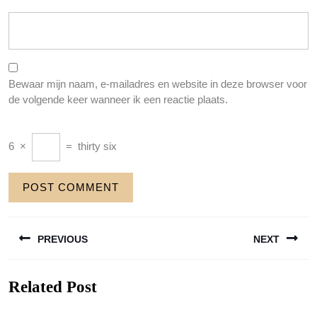
Bewaar mijn naam, e-mailadres en website in deze browser voor
de volgende keer wanneer ik een reactie plaats.
6
×
=
thirty six
Berichtnavigatie
PREVIOUS
NEXT
Previous
Next
Related Post
post:
post: