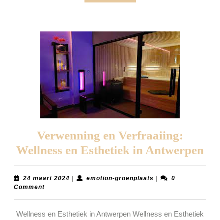
More
Verwenning en Verfraaiing:
Ve
Wellness en Esthetiek in Antwerpen
en
Ver
24
emotion-
24 maart 2024
|
emotion-groenplaats
|
0
maart
groenplaats
Comment
We
2024
en
Wellness en Esthetiek in Antwerpen Wellness en Esthetiek