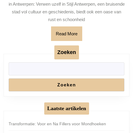
Est
in Antwerpen: Verwen uzelf in Stijl Antwerpen, een bruisende
in
stad vol cultuur en geschiedenis, biedt ook een oase van
An
rust en schoonheid
Read
Read More
More
Zoeken
Zoeken
Laatste artikelen
Transformatie: Voor en Na Fillers voor Mondhoeken