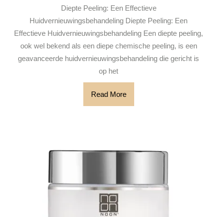
voor
Diepte Peeling: Een Effectieve
een
Huidvernieuwingsbehandeling Diepte Peeling: Een
Stralende
Effectieve Huidvernieuwingsbehandeling Een diepte peeling,
Teint
ook wel bekend als een diepe chemische peeling, is een
geavanceerde huidvernieuwingsbehandeling die gericht is
op het
Read
Read More
More