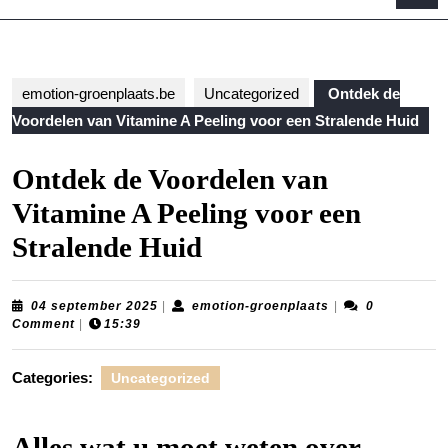
B
emotion-groenplaats.be
Uncategorized
Ontdek de
Voordelen van Vitamine A Peeling voor een Stralende Huid
Ontdek de Voordelen van
Vitamine A Peeling voor een
Stralende Huid
04
emotion-
04 september 2025
|
emotion-groenplaats
|
0
september
groenplaats
Comment
|
15:39
2025
Categories:
Uncategorized
Alles wat u moet weten over