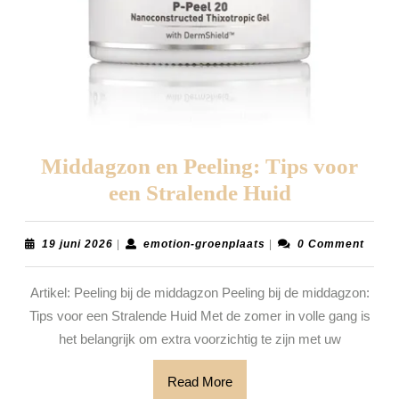
Middagzon en Peeling: Tips voor
Middagzo
een Stralende Huid
en
Peeling:
19
emotion-
19 juni 2026
|
emotion-groenplaats
|
0 Comment
juni
groenplaats
Tips
2026
Artikel: Peeling bij de middagzon Peeling bij de middagzon:
voor
Tips voor een Stralende Huid Met de zomer in volle gang is
een
het belangrijk om extra voorzichtig te zijn met uw
Stralende
Huid
Read
Read More