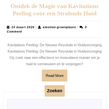
Ontdek de Magie van Kavitations
Ont
Peeling voor een Stralende Huid
de
Mag
10
emotion-
10 maart 2026
|
emotion-groenplaats
|
0
maart
groenplaats
Comment
van
2026
Kavi
Kavitations Peeling: De Nieuwe Revolutie in Huidverzorging
Peel
Kavitations Peeling: De Nieuwe Revolutie in Huidverzorging
voor
Op zoek naar een effectieve en innovatieve manier om je
een
huid te vernieuwen en te verjongen?
Stra
Read
Read More
Hui
More
Zoeken