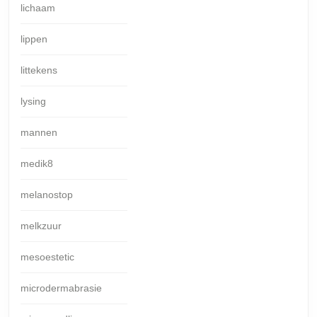
lichaam
lippen
littekens
lysing
mannen
medik8
melanostop
melkzuur
mesoestetic
microdermabrasie