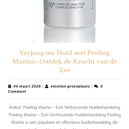
Verjong uw Huid met Peeling
Marine: Ontdek de Kracht van de
Verjong
Zee
uw
Huid
04
emotion-
04 maart 2026
|
emotion-groenplaats
|
0
maart
groenplaats
Comment
met
2026
Peeling
Artikel: Peeling Marine – Een Verfrissende Huidbehandeling
Marine:
Peeling Marine – Een Verfrissende Huidbehandeling Peeling
Ontdek
Marine is een populaire en effectieve huidbehandeling die