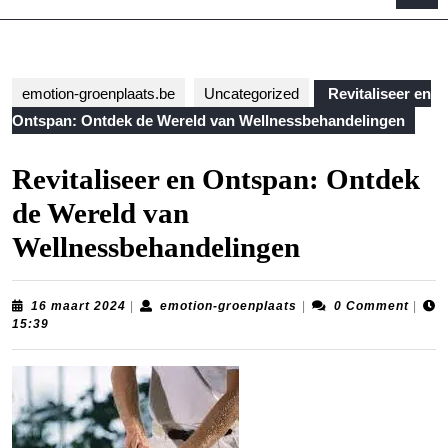
B
emotion-groenplaats.be
Uncategorized
Revitaliseer en
Ontspan: Ontdek de Wereld van Wellnessbehandelingen
Revitaliseer en Ontspan: Ontdek
de Wereld van
Wellnessbehandelingen
16
emotion-
16 maart 2024
|
emotion-groenplaats
|
0 Comment
|
maart
groenplaats
15:39
2024