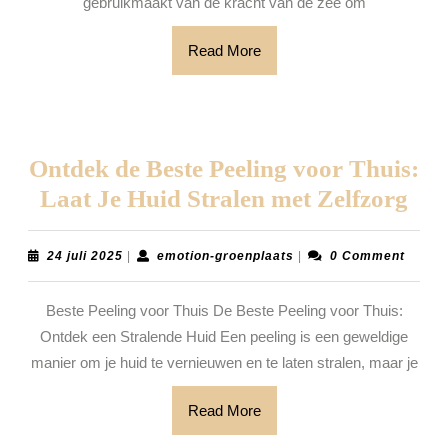
de
gebruikmaakt van de kracht van de zee om
Kracht
Read
Read More
van
More
de
Zee
Ontdek de Beste Peeling voor Thuis:
Ont
Laat Je Huid Stralen met Zelfzorg
de
Bes
24
emotion-
24 juli 2025
|
emotion-groenplaats
|
0 Comment
juli
groenplaats
Pee
2025
Beste Peeling voor Thuis De Beste Peeling voor Thuis:
voo
Ontdek een Stralende Huid Een peeling is een geweldige
Thu
manier om je huid te vernieuwen en te laten stralen, maar je
Laa
Je
Read
Read More
More
Hui