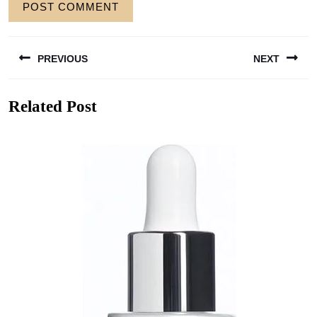
Berichtnavigatie
PREVIOUS
NEXT
Previous
Next
Related Post
post:
post: