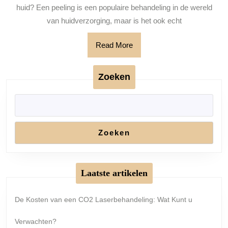
voor
huid? Een peeling is een populaire behandeling in de wereld
de
van huidverzorging, maar is het ook echt
gezondh
Read
Read More
van
More
je
Zoeken
huid?
Zoeken
Laatste artikelen
De Kosten van een CO2 Laserbehandeling: Wat Kunt u
Verwachten?