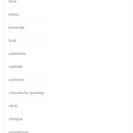
blue
botox
bovenlip
buik
celestetic
cellulite
centrum
chemische peeling
clinic
clinique
couperose