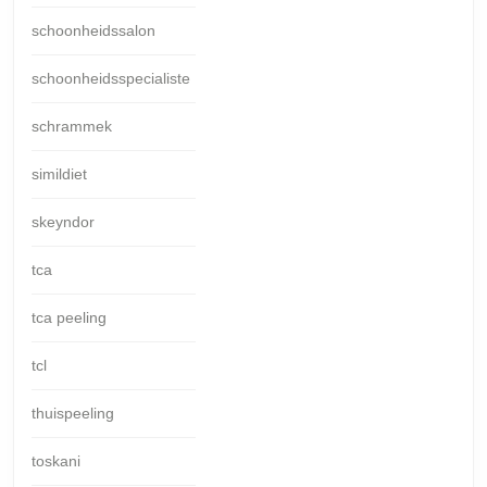
schoonheidssalon
schoonheidsspecialiste
schrammek
simildiet
skeyndor
tca
tca peeling
tcl
thuispeeling
toskani