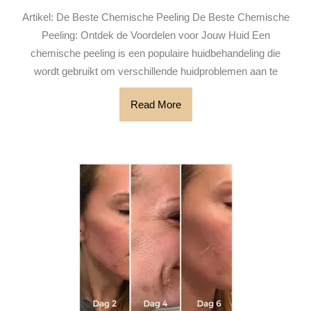
de
2025
Artikel: De Beste Chemische Peeling De Beste Chemische
Bes
Peeling: Ontdek de Voordelen voor Jouw Huid Een
Ch
chemische peeling is een populaire huidbehandeling die
Pee
wordt gebruikt om verschillende huidproblemen aan te
vo
Jo
Read
Read More
More
Hu