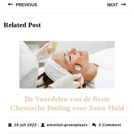
PREVIOUS
NEXT
Previous
Next
Related Post
post:
post:
De Voordelen van de Beste
De
Chemische Peeling voor Jouw Huid
Vo
va
29
emotion-
29 juli 2025
|
emotion-groenplaats
|
0 Comment
juli
groenplaats