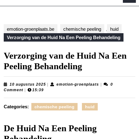
B
emotion-groenplaats.be
chemische peeling
,
huid
Verzorging van de Huid Na Een Peeling Behandeling
Verzorging van de Huid Na Een
Peeling Behandeling
10
emotion-
10 augustus 2025
|
emotion-groenplaats
|
0
augustus
groenplaats
Comment
|
15:39
2025
Categories:
chemische peeling
huid
De Huid Na Een Peeling
Behandeling