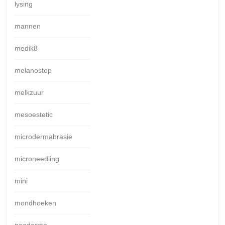
lysing
mannen
medik8
melanostop
melkzuur
mesoestetic
microdermabrasie
microneedling
mini
mondhoeken
neoderma