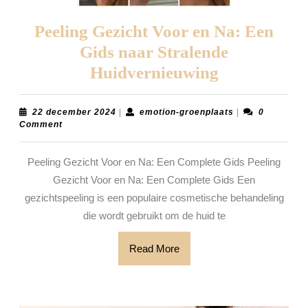
Peeling Gezicht Voor en Na: Een
Gids naar Stralende
Peeling
Huidvernieuwing
Gezicht
Voor
22
emotion-
22 december 2024
|
emotion-groenplaats
|
0
december
groenplaats
Comment
en
2024
Na:
Peeling Gezicht Voor en Na: Een Complete Gids Peeling
Een
Gezicht Voor en Na: Een Complete Gids Een
Gids
gezichtspeeling is een populaire cosmetische behandeling
naar
die wordt gebruikt om de huid te
Stralende
Read
Read More
Huidvernie
More