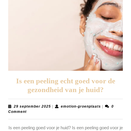
Is een peeling echt goed voor de
Is
gezondheid van je huid?
een
peeling
29
emotion-
29 september 2025
|
emotion-groenplaats
|
0
september
groenplaats
Comment
echt
2025
goed
Is een peeling goed voor je huid? Is een peeling goed voor je