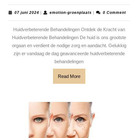
de
Kracht
07
emotion-
07 juni 2024
|
emotion-groenplaats
|
0 Comment
juni
groenplaats
van
2024
Huidverbeterende Behandelingen Ontdek de Kracht van
Huidver
Huidverbeterende Behandelingen De huid is ons grootste
Behande
orgaan en verdient de nodige zorg en aandacht. Gelukkig
voor
zijn er vandaag de dag geavanceerde huidverbeterende
een
behandelingen
Stralend
Read
Read More
Huid
More