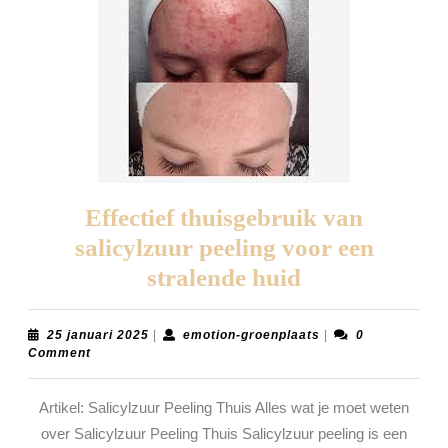
Effectief thuisgebruik van
salicylzuur peeling voor een
Effectief
stralende huid
thuisgebruik
van
25
emotion-
25 januari 2025
|
emotion-groenplaats
|
0
januari
groenplaats
Comment
salicylzuur
2025
peeling
Artikel: Salicylzuur Peeling Thuis Alles wat je moet weten
voor
over Salicylzuur Peeling Thuis Salicylzuur peeling is een