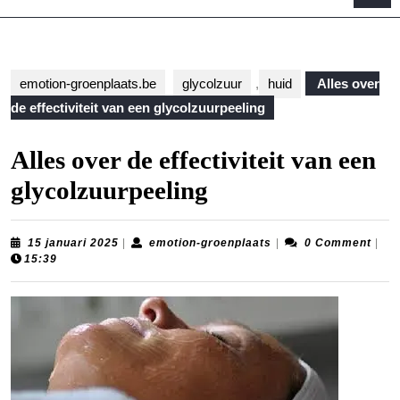
B
emotion-groenplaats.be
glycolzuur
,
huid
Alles over
de effectiviteit van een glycolzuurpeeling
Alles over de effectiviteit van een
glycolzuurpeeling
15
emotion-
15 januari 2025
|
emotion-groenplaats
|
0 Comment
|
januari
groenplaats
15:39
2025