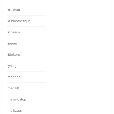
kruidvat
la biosthetique
lichaam
lippen
littekens
lysing
mannen
medik8
melanostop
melkzuur