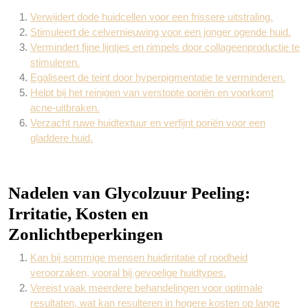
Verwijdert dode huidcellen voor een frissere uitstraling.
Stimuleert de celvernieuwing voor een jonger ogende huid.
Vermindert fijne lijntjes en rimpels door collageenproductie te
stimuleren.
Egaliseert de teint door hyperpigmentatie te verminderen.
Helpt bij het reinigen van verstopte poriën en voorkomt
acne-uitbraken.
Verzacht ruwe huidtextuur en verfijnt poriën voor een
gladdere huid.
Nadelen van Glycolzuur Peeling:
Irritatie, Kosten en
Zonlichtbeperkingen
Kan bij sommige mensen huidirritatie of roodheid
veroorzaken, vooral bij gevoelige huidtypes.
Vereist vaak meerdere behandelingen voor optimale
resultaten, wat kan resulteren in hogere kosten op lange