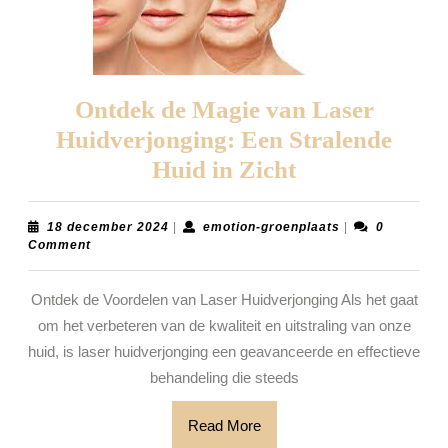
Ontdek de Magie van Laser
Huidverjonging: Een Stralende
Ontdek
Huid in Zicht
de
Magie
18
emotion-
18 december 2024
|
emotion-groenplaats
|
0
december
groenplaats
Comment
van
2024
Laser
Ontdek de Voordelen van Laser Huidverjonging Als het gaat
Huidverjongi
om het verbeteren van de kwaliteit en uitstraling van onze
Een
huid, is laser huidverjonging een geavanceerde en effectieve
Stralende
behandeling die steeds
Huid
Read
Read More
in
More