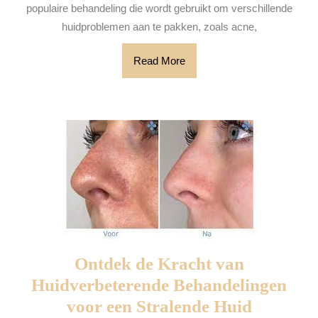
een
populaire behandeling die wordt gebruikt om verschillende
stralende
huidproblemen aan te pakken, zoals acne,
huid
Read
Read More
More
Ontdek de Kracht van
Huidverbeterende Behandelingen
Ontdek
voor een Stralende Huid