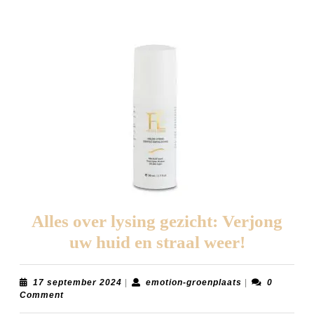
Alles over lysing gezicht: Verjong
Alles
uw huid en straal weer!
over
lysing
17
emotion-
17 september 2024
|
emotion-groenplaats
|
0
september
groenplaats
Comment
gezicht:
2024