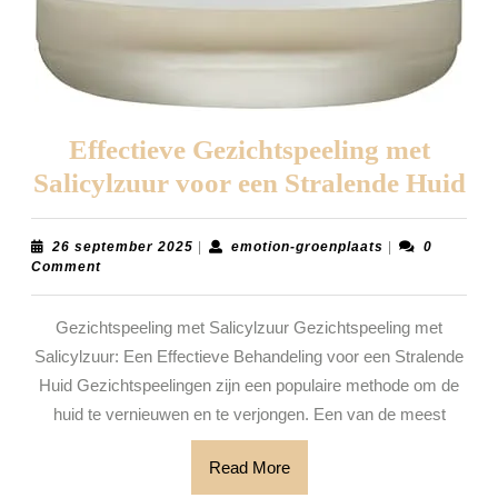
Effectieve Gezichtspeeling met
Ef
Salicylzuur voor een Stralende Huid
Ge
me
26
emotion-
26 september 2025
|
emotion-groenplaats
|
0
september
groenplaats
Comment
Sa
2025
vo
Gezichtspeeling met Salicylzuur Gezichtspeeling met
ee
Salicylzuur: Een Effectieve Behandeling voor een Stralende
St
Huid Gezichtspeelingen zijn een populaire methode om de
Hu
huid te vernieuwen en te verjongen. Een van de meest
Read
Read More
More