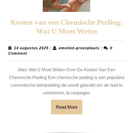
Kosten van een Chemische Peeling:
Kosten
Wat U Moet Weten
van
een
14
emotion-
14 augustus 2025
|
emotion-groenplaats
|
0
augustus
groenplaats
Comment
Chemische
2025
Peeling:
Alles Wat U Moet Weten Over De Kosten Van Een
Wat
Chemische Peeling Een chemische peeling is een populaire
U
cosmetische behandeling die wordt gebruikt om de huid te
Moet
verbeteren, te verjongen
Weten
Read
Read More
More