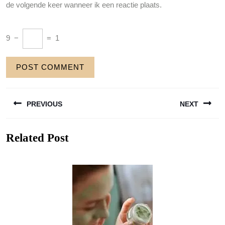
de volgende keer wanneer ik een reactie plaats.
9
−
=
1
Berichtnavigatie
PREVIOUS
NEXT
Previous
Next
Related Post
post:
post: