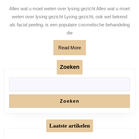
Verjong
Alles wat u moet weten over lysing gezicht Alles wat u moet
uw
weten over lysing gezicht Lysing gezicht, ook wel bekend
huid
als facial peeling, is een populaire cosmetische behandeling
en
die
straal
Read
Read More
weer!
More
Zoeken
Zoeken
Laatste artikelen