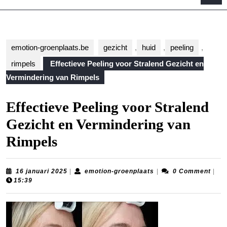
B
emotion-groenplaats.be
gezicht
,
huid
,
peeling
,
rimpels
Effectieve Peeling voor Stralend Gezicht en
Vermindering van Rimpels
Effectieve Peeling voor Stralend
Gezicht en Vermindering van
Rimpels
16
emotion-
16 januari 2025
|
emotion-groenplaats
|
0 Comment
|
januari
groenplaats
15:39
2025