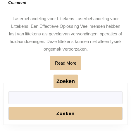
oktober
groenplaats
Comment
Litte
2024
Verb
Laserbehandeling voor Littekens Laserbehandeling voor
van
Littekens: Een Effectieve Oplossing Veel mensen hebben
Huid
last van littekens als gevolg van verwondingen, operaties of
en
huidaandoeningen. Deze littekens kunnen niet alleen fysiek
ongemak veroorzaken,
Zelf
Read
Read More
More
Zoeken
Zoeken