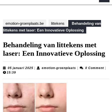
B
emotion-groenplaats.be
littekens
Behandeling van
littekens met laser: Een Innovatieve Oplossing
Behandeling van littekens met
laser: Een Innovatieve Oplossing
05
emotion-
05 januari 2025
|
emotion-groenplaats
|
0 Comment
|
januari
groenplaats
15:39
2025