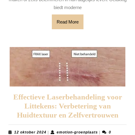
resul
biedt moderne
Read
Read More
More
Effectieve Laserbehandeling voor
Littekens: Verbetering van
Effec
Huidtextuur en Zelfvertrouwen
Lase
voor
12
emotion-
12 oktober 2024
|
emotion-groenplaats
|
0