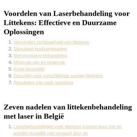
Voordelen van Laserbehandeling voor
Littekens: Effectieve en Duurzame
Oplossingen
Vermindert zichtbaarheid van littekens
Stimuleert huidvernieuwing
Niet-invasieve behandeling
Minimale pijn en ongemak
Korte hersteltijd
Geschikt voor verschillende soorten littekens
Resultaten zijn vaak langdurig
Zeven nadelen van littekenbehandeling
met laser in België
Laserbehandelingen voor littekens kunnen duur zijn en
worden mogelijk niet vergoed door de