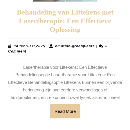
Behandeling van Littekens met
Lasertherapie: Een Effectieve
Behandeling
Oplossing
van
Littekens
04
emotion-
04 februari 2025
|
emotion-groenplaats
|
0
februari
groenplaats
Comment
met
2025
Lasertherapie:
Lasertherapie voor Littekens: Een Effectieve
Een
Behandelingsoptie Lasertherapie voor Littekens: Een
Effectieve
Effectieve Behandelingsoptie Littekens kunnen een blijvende
Oplossing
herinnering zijn aan eerdere verwondingen of
huidproblemen, en ze kunnen zowel fysiek als emotioneel
Read
Read More
More