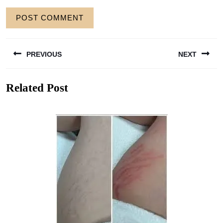
Berichtnavigatie
PREVIOUS
NEXT
Previous
Next
Related Post
post:
post: