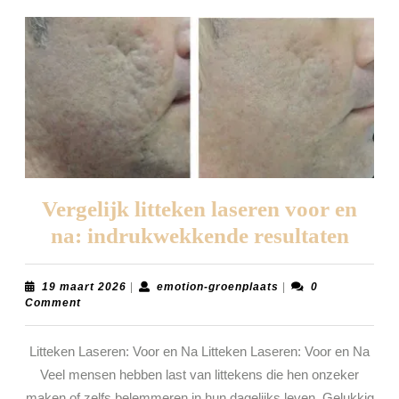
Vergelijk litteken laseren voor en
Verge
na: indrukwekkende resultaten
litte
laser
19
emotion-
19 maart 2026
|
emotion-groenplaats
|
0
maart
groenplaats
Comment
voor
2026
en
Litteken Laseren: Voor en Na Litteken Laseren: Voor en Na
na:
Veel mensen hebben last van littekens die hen onzeker
indr
maken of zelfs belemmeren in hun dagelijks leven. Gelukkig