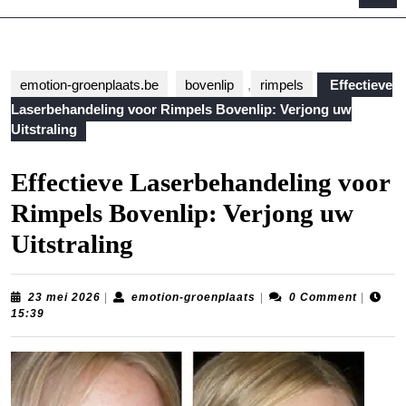
B
emotion-groenplaats.be
bovenlip
,
rimpels
Effectieve
Laserbehandeling voor Rimpels Bovenlip: Verjong uw
Uitstraling
Effectieve Laserbehandeling voor
Rimpels Bovenlip: Verjong uw
Uitstraling
23
emotion-
23 mei 2026
|
emotion-groenplaats
|
0 Comment
|
mei
groenplaats
15:39
2026