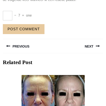
−
7
=
one
Berichtnavigatie
PREVIOUS
NEXT
Previous
Next
Related Post
post:
post: