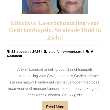
Effectieve Laserbehandeling voor
Gezichtsrimpels: Stralende Huid in
Effectieve
Zicht!
Laserbehandelin
voor
21
emotion-
21 augustus 2024
|
emotion-groenplaats
|
0
augustus
groenplaats
Comment
Gezichtsrimpels:
2024
Stralende
Artikel: Laserbehandeling voor Gezichtsrimpels
Huid
Laserbehandeling voor Gezichtsrimpels Gezichtsrimpels
in
zijn een natuurlijk onderdeel van het verouderingsproces,
Zicht!
maar voor veel mensen kunnen ze een bron van zorgen en
onzekerheid worden. Gelukkig zijn
Read
Read More