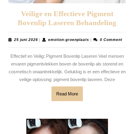
Veilige en Effectieve Pigment
Veili
Bovenlip Laseren Behandeling
en
Effec
25
emotion-
25 juni 2026
|
emotion-groenplaats
|
0 Comment
juni
groenplaats
Pigm
2026
Effectief en Veilig: Pigment Bovenlip Laseren Veel mensen
Boven
ervaren pigmentvlekken boven de bovenlip als storend en
Lase
cosmetisch onaantrekkelijk. Gelukkig is er een effectieve en
Beha
veilige oplossing: pigment bovenlip laseren. Deze
Read
Read More
More