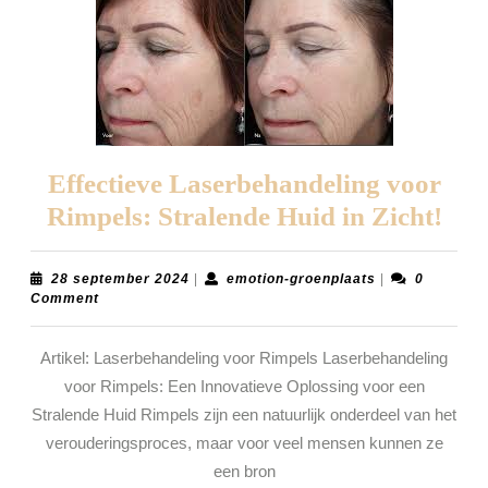
Effectieve Laserbehandeling voor
Effe
Rimpels: Stralende Huid in Zicht!
Las
voo
28
emotion-
28 september 2024
|
emotion-groenplaats
|
0
september
groenplaats
Comment
Rim
2024
Str
Artikel: Laserbehandeling voor Rimpels Laserbehandeling
Hui
voor Rimpels: Een Innovatieve Oplossing voor een
in
Stralende Huid Rimpels zijn een natuurlijk onderdeel van het
Zich
verouderingsproces, maar voor veel mensen kunnen ze
een bron