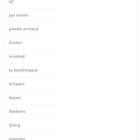
ipl
jan marini
juliette armand
kosten
kruidvat
la biosthetique
lichaam
lippen
littekens
lysing
mannen