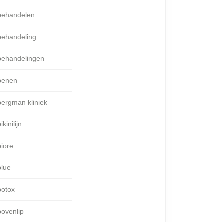
behandelen
behandeling
behandelingen
benen
bergman kliniek
ikinilijn
biore
blue
botox
bovenlip