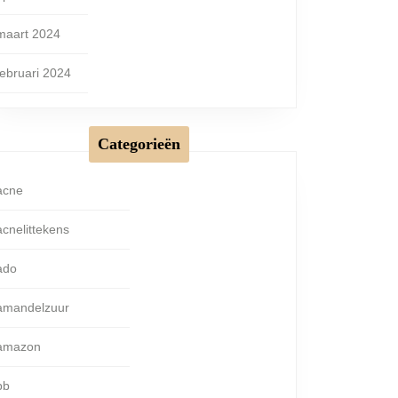
maart 2024
februari 2024
Categorieën
acne
acnelittekens
ado
amandelzuur
amazon
bb