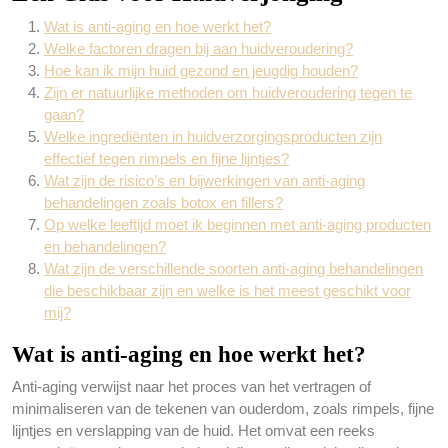
Wat is anti-aging en hoe werkt het?
Welke factoren dragen bij aan huidveroudering?
Hoe kan ik mijn huid gezond en jeugdig houden?
Zijn er natuurlijke methoden om huidveroudering tegen te
gaan?
Welke ingrediënten in huidverzorgingsproducten zijn
effectief tegen rimpels en fijne lijntjes?
Wat zijn de risico’s en bijwerkingen van anti-aging
behandelingen zoals botox en fillers?
Op welke leeftijd moet ik beginnen met anti-aging producten
en behandelingen?
Wat zijn de verschillende soorten anti-aging behandelingen
die beschikbaar zijn en welke is het meest geschikt voor
mij?
Wat is anti-aging en hoe werkt het?
Anti-aging verwijst naar het proces van het vertragen of
minimaliseren van de tekenen van ouderdom, zoals rimpels, fijne
lijntjes en verslapping van de huid. Het omvat een reeks