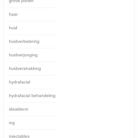
grove porien
haar
huid
huidverbetering
huidverjonging
huidverstrakking
hydrafacial
hydrafacial behandeling
idealderm
ing
injectables