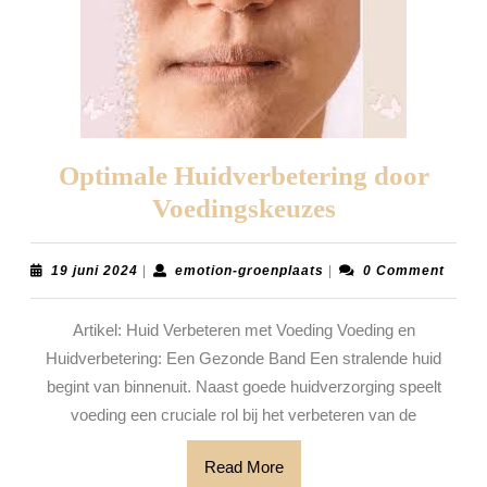
Optimale Huidverbetering door
Optimale
Voedingskeuzes
Huidverbete
door
19
emotion-
19 juni 2024
|
emotion-groenplaats
|
0 Comment
juni
groenplaats
Voedingskeu
2024
Artikel: Huid Verbeteren met Voeding Voeding en
Huidverbetering: Een Gezonde Band Een stralende huid
begint van binnenuit. Naast goede huidverzorging speelt
voeding een cruciale rol bij het verbeteren van de
Read
Read More