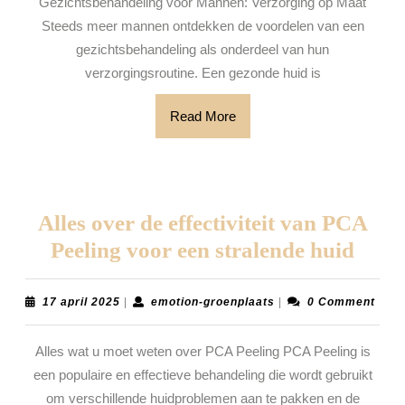
Gezichtsbehandeling voor Mannen: Verzorging op Maat
op
Steeds meer mannen ontdekken de voordelen van een
ma
gezichtsbehandeling als onderdeel van hun
verzorgingsroutine. Een gezonde huid is
Read
Read More
More
Alles over de effectiviteit van PCA
Alles
Peeling voor een stralende huid
over
de
17
emotion-
17 april 2025
|
emotion-groenplaats
|
0 Comment
april
groenplaats
effect
2025
Alles wat u moet weten over PCA Peeling PCA Peeling is
van
een populaire en effectieve behandeling die wordt gebruikt
PCA
om verschillende huidproblemen aan te pakken en de