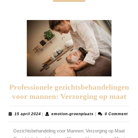
More
Professionele gezichtsbehandelingen
Pro
voor mannen: Verzorging op maat
gez
voo
15
emotion-
15 april 2024
|
emotion-groenplaats
|
0 Comment
april
groenplaats
ma
2024
Gezichtsbehandeling voor Mannen: Verzorging op Maat
Ver