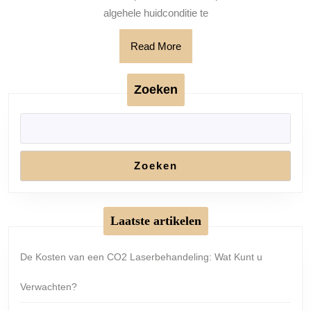
Peeli
algehele huidconditie te
voor
een
Read
Read More
More
stral
huid
Zoeken
Zoeken
Laatste artikelen
De Kosten van een CO2 Laserbehandeling: Wat Kunt u
Verwachten?