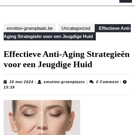
B
emotion-groenplaats.be
Uncategorized
Effectieve Anti-
Aging Strategieën voor een Jeugdige Huid
Effectieve Anti-Aging Strategieën
voor een Jeugdige Huid
30
emotion-
30 mei 2024
|
emotion-groenplaats
|
0 Comment
|
mei
groenplaats
15:39
2024