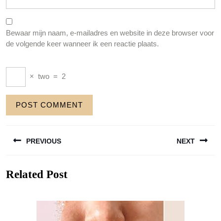
Bewaar mijn naam, e-mailadres en website in deze browser voor
de volgende keer wanneer ik een reactie plaats.
×
two
=
2
Berichtnavigatie
PREVIOUS
NEXT
Previous
Next
Related Post
post:
post: