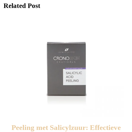
Previous
Next
Related Post
post:
post:
Peeling met Salicylzuur: Effectieve