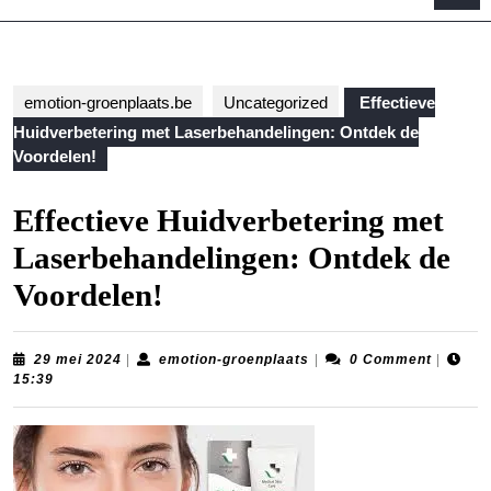
B
emotion-groenplaats.be
Uncategorized
Effectieve
Huidverbetering met Laserbehandelingen: Ontdek de
Voordelen!
Effectieve Huidverbetering met
Laserbehandelingen: Ontdek de
Voordelen!
29
emotion-
29 mei 2024
|
emotion-groenplaats
|
0 Comment
|
mei
groenplaats
15:39
2024