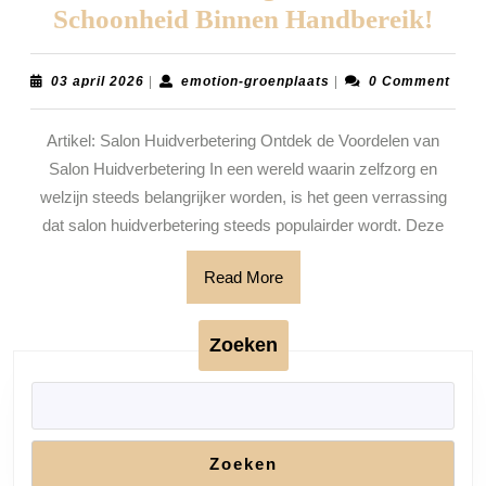
Ont
Schoonheid Binnen Handbereik!
de
Mag
03
emotion-
03 april 2026
|
emotion-groenplaats
|
0 Comment
april
groenplaats
van
2026
Artikel: Salon Huidverbetering Ontdek de Voordelen van
Salo
Salon Huidverbetering In een wereld waarin zelfzorg en
Huid
welzijn steeds belangrijker worden, is het geen verrassing
Stra
dat salon huidverbetering steeds populairder wordt. Deze
Scho
Bin
Read
Read More
More
Hand
Zoeken
Zoeken