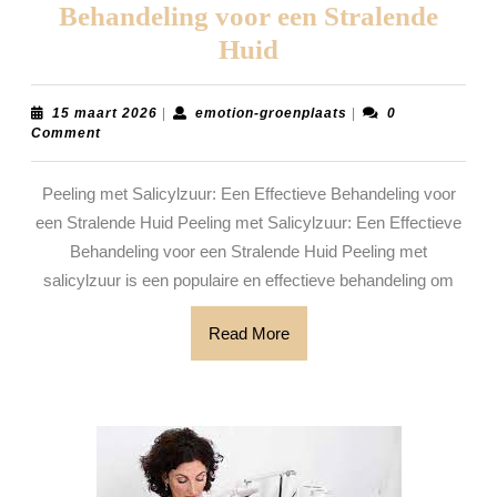
Behandeling voor een Stralende
Peeling
Huid
met
Salicylzuur:
15
emotion-
15 maart 2026
|
emotion-groenplaats
|
0
maart
groenplaats
Comment
Effectieve
2026
Behandeling
Peeling met Salicylzuur: Een Effectieve Behandeling voor
voor
een Stralende Huid Peeling met Salicylzuur: Een Effectieve
een
Behandeling voor een Stralende Huid Peeling met
Stralende
salicylzuur is een populaire en effectieve behandeling om
Huid
Read
Read More
More