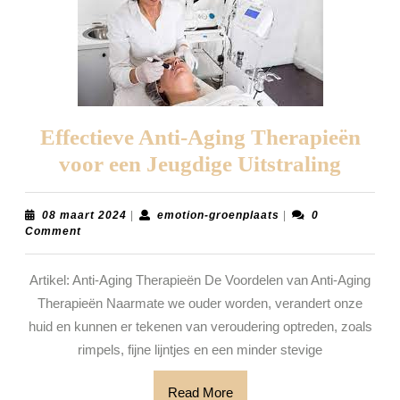
Effectieve Anti-Aging Therapieën
Effect
voor een Jeugdige Uitstraling
Anti-
Aging
08
emotion-
08 maart 2024
|
emotion-groenplaats
|
0
maart
groenplaats
Comment
Thera
2024
voor
Artikel: Anti-Aging Therapieën De Voordelen van Anti-Aging
een
Therapieën Naarmate we ouder worden, verandert onze
Jeugd
huid en kunnen er tekenen van veroudering optreden, zoals
Uitstr
rimpels, fijne lijntjes en een minder stevige
Read
Read More